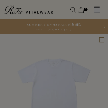
0
SUMMER T-Shirts FAIR 対象商品
2026.7.1
8.31
［ Wed ］
［ Mon ］
WOMEN
MEN
OTHE
OTHE
SLEEP WEAR
SLEEP WEAR
新商品
新商品
アクセ
アクセ
全ての商
全ての商
サリー
サリー
品
品
メディ
メディ
カル
カル
ピロー
ピロー
INSTAGR
INSTAGR