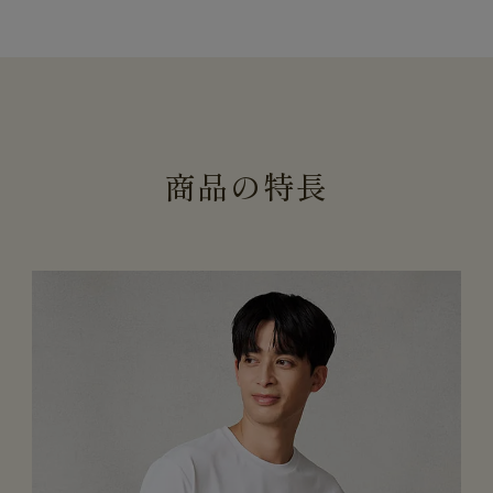
商
品
の
特
長