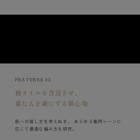
FEATURES 02
椿オイルを含浸させ、
着た人を虜にする肌心地
肌への接し方を考えぬき、 あらゆる着用シーンに
応じて最適な編み方を研究。