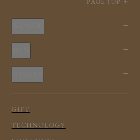
PAGE TOP
WOMEN
新商品
MEN
全ての商品
新商品
スリープウェア
OTHERS
全ての商品
ルームウェア
ピロー
スリープウェア
インナー
メディカル
ルームウェア
GIFT
アクセサリー
アクセサリー
TECHNOLOGY