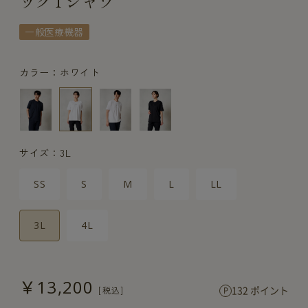
ックTシャツ
一般医療機器
カラー：ホワイト
サイズ：3L
SS
S
M
L
LL
3L
4L
￥13,200
132 ポイント