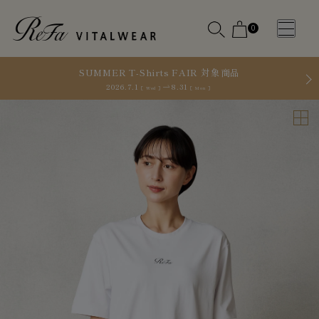
0
SUMMER T-Shirts FAIR 対象商品
2026.7.1
8.31
［ Wed ］
［ Mon ］
WOMEN
MEN
OTHE
OTHE
SLEEP WEAR
SLEEP WEAR
新商品
新商品
アクセ
アクセ
全ての商
全ての商
サリー
サリー
品
品
メディ
メディ
カル
カル
ピロー
ピロー
INSTAGR
INSTAGR