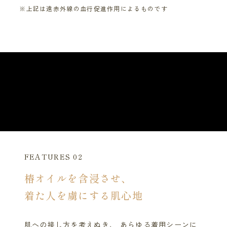
※上記は遠赤外線の血行促進作用によるものです
FEATURES 02
椿オイルを含浸させ、
着た人を虜にする肌心地
肌への接し方を考えぬき、 あらゆる着用シーンに