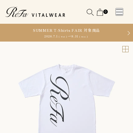
0
SUMMER T-Shirts FAIR 対象商品
2026.7.1
8.31
［ Wed ］
［ Mon ］
WOMEN
MEN
OTHE
OTHE
SLEEP WEAR
SLEEP WEAR
新商品
新商品
アクセ
アクセ
全ての商
全ての商
サリー
サリー
品
品
メディ
メディ
カル
カル
ピロー
ピロー
INSTAGR
INSTAGR