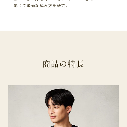
応じて最適な編み方を研究。
商
品
の
特
長