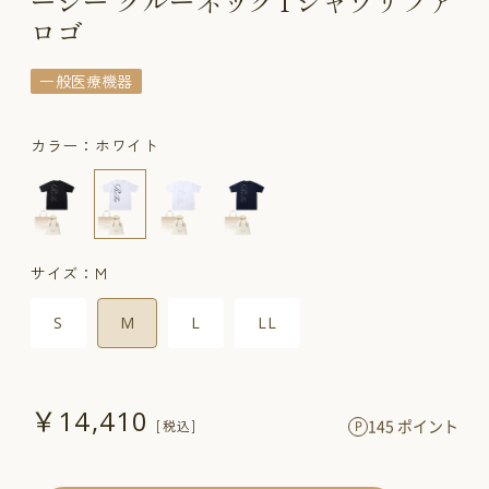
ージー クルーネックTシャツリファ
ロゴ
一般医療機器
カラー：ホワイト
サイズ：M
S
M
L
LL
￥14,410
145 ポイント