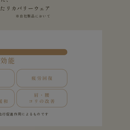
せた
リカバリーウェア
※自社製品において
果効能
血行促進作用によるものです