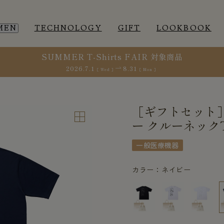
MEN
TECHNOLOGY
GIFT
LOOKBOOK
SUMMER T-Shirts FAIR 対象商品
2026.7.1
8.31
［ Wed ］
［ Mon ］
EEP WEAR
EEP WEAR
ROOM WEAR
ROOM WEAR
［ギフトセット
ー クルーネック
一般医療機器
カラー：ネイビー