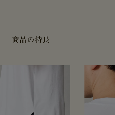
商
品
の
特
長