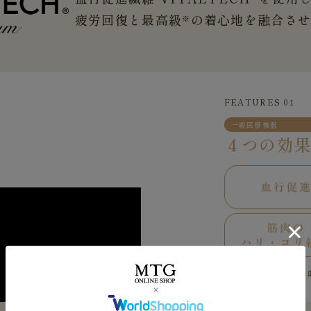
疲労回復と最高級
の着心地を融合さ
※
FEATURES 01
一般医療機器
４つの効
※上記は遠赤外線の