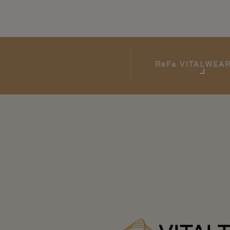
ReFa
VITALWE