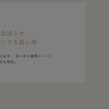
を含浸させ、
虜にする肌心地
えぬき、 あらゆる着用シーンに
方を研究。