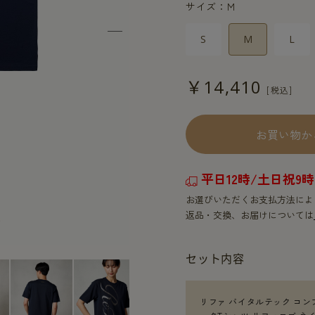
サイズ：M
S
M
L
￥14,410
お買い物か
平日12時/土日祝
お選びいただくお支払方法によ
返品・交換、お届けについては
セット内容
リファ バイタルテック コン