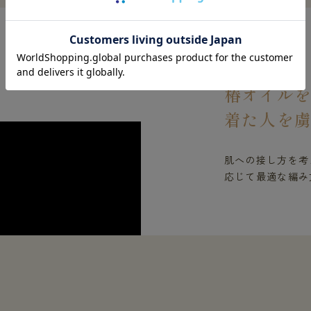
FEATURES 02
椿オイル
着た人を
肌への接し方を考
応じて最適な編み