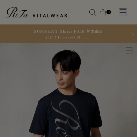
0
SUMMER T-Shirts FAIR 対象商品
2026.7.1
8.31
［ Wed ］
［ Mon ］
WOMEN
MEN
OTHE
OTHE
SLEEP WEAR
SLEEP WEAR
新商品
新商品
アクセ
アクセ
全ての商
全ての商
サリー
サリー
品
品
メディ
メディ
カル
カル
ピロー
ピロー
INSTAGR
INSTAGR