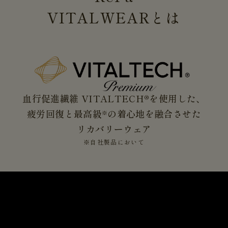
VITALWEAR
とは
血行促進繊維 VITALTECH®を使用した、
疲労回復と最高級
の着心地を融合させた
※
リカバリーウェア
※自社製品において