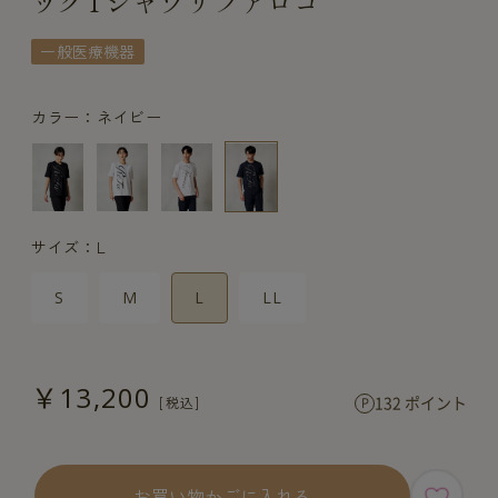
ックTシャツリファロゴ
一般医療機器
カラー：ネイビー
サイズ：L
S
M
L
LL
￥13,200
132 ポイント
お買い物かごに入れる