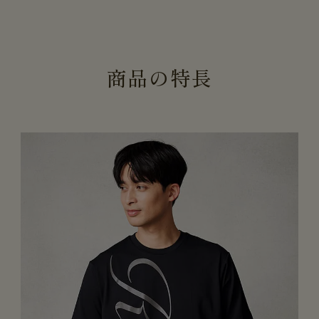
商
品
の
特
長