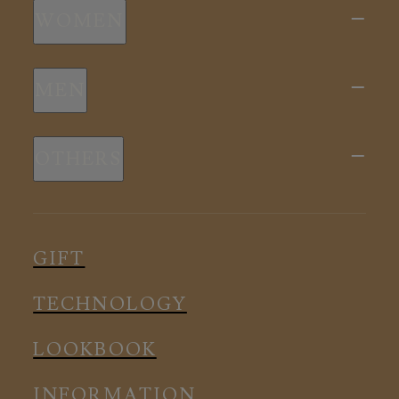
WOMEN
新商品
MEN
全ての商品
新商品
スリープウェア
OTHERS
全ての商品
ルームウェア
ピロー
スリープウェア
インナー
メディカル
ルームウェア
GIFT
アクセサリー
アクセサリー
TECHNOLOGY
LOOKBOOK
INFORMATION