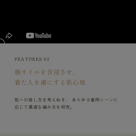
FEATURES 02
椿オイルを含浸させ、
着た人を虜にする肌心地
肌への接し方を考えぬき、 あらゆる着用シーンに
応じて最適な編み方を研究。