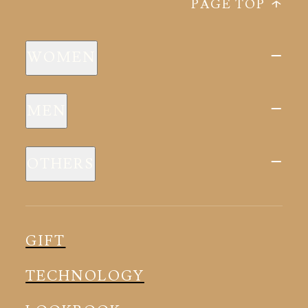
PAGE TOP
WOMEN
新商品
MEN
全ての商品
新商品
スリープウェア
OTHERS
全ての商品
ルームウェア
ピロー
スリープウェア
インナー
メディカル
ルームウェア
GIFT
アクセサリー
アクセサリー
TECHNOLOGY