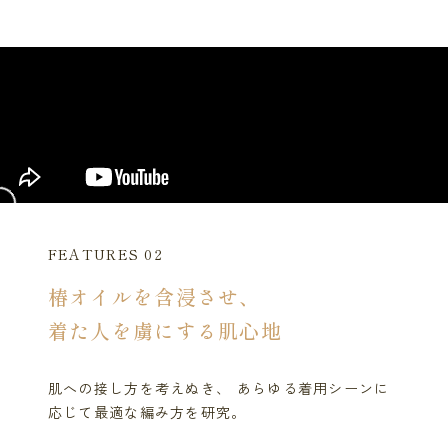
FEATURES 02
椿オイルを含浸させ、
着た人を虜にする肌心地
肌への接し方を考えぬき、 あらゆる着用シーンに
応じて最適な編み方を研究。