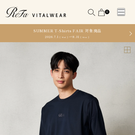
0
SUMMER T-Shirts FAIR 対象商品
2026.7.1
8.31
［ Wed ］
［ Mon ］
WOMEN
MEN
OTHE
OTHE
SLEEP WEAR
SLEEP WEAR
新商品
新商品
アクセ
アクセ
全ての商
全ての商
サリー
サリー
品
品
メディ
メディ
カル
カル
ピロー
ピロー
INSTAGR
INSTAGR