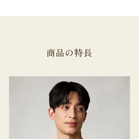
商
品
の
特
長