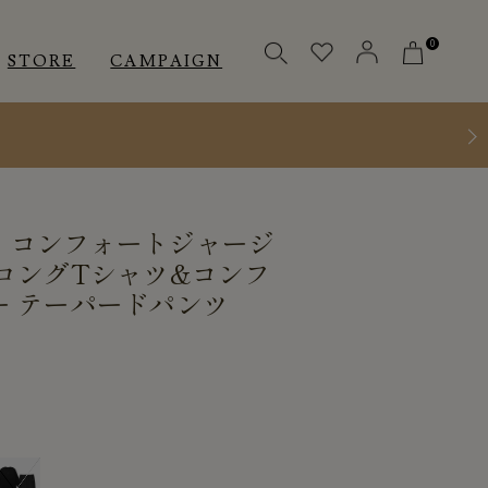
0
STORE
CAMPAIGN
OTHERS
OTHERS
INNER
］コンフォートジャージ
アクセサリー
アクセサリー
ロングTシャツ&コンフ
メディカル
メディカル
ー テーパードパンツ
ピロー
ピロー
INSTAGRAM
INSTAGRAM
CUSTOMER
CUSTOMER