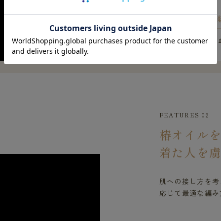
※上記は遠赤外線の
FEATURES 02
椿オイル
着た人を
肌への接し方を考
応じて最適な編み