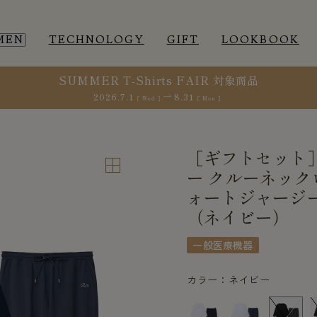
MEN
TECHNOLOGY
GIFT
LOOKBOOK
SUMMER T-Shirts FAIR 対象商品
2026.7.1
8.31
［ Wed ］
［ Mon ］
EEP WEAR
EEP WEAR
ROOM WEAR
ROOM WEAR
［ギフトセット
ー クルーネック
ォートジャージ
（ネイビー）
一般医療機器
カラー：ネイビー