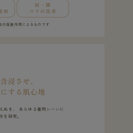
血行促進作用によるものです
を含浸させ、
虜にする肌心地
えぬき、 あらゆる着用シーンに
方を研究。