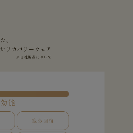
した、
せた
リカバリーウェア
※自社製品において
果効能