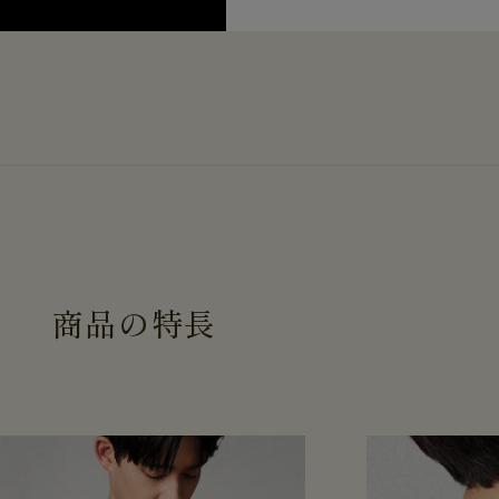
商
品
の
特
長