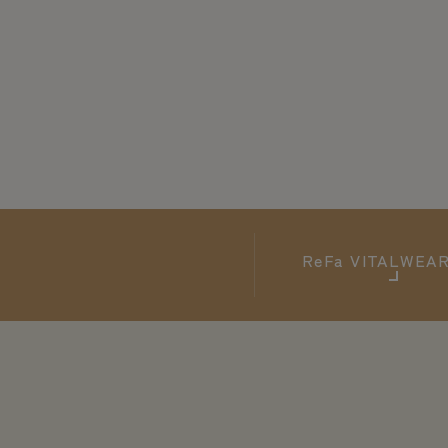
ReFa
VITALWE