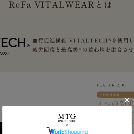
ReFa
VITALWEAR
とは
血行促進繊維 VITALTECH®を使用
疲労回復と最高級
の着心地を融合さ
※
FEATURES 01
一般医療機器
４つの効