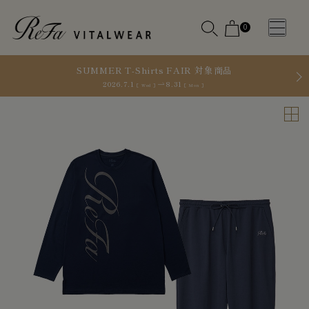
0
SUMMER T-Shirts FAIR 対象商品
2026.7.1
8.31
［ Wed ］
［ Mon ］
WOMEN
MEN
OTHE
OTHE
SLEEP WEAR
SLEEP WEAR
新商品
新商品
アクセ
アクセ
全ての商
全ての商
サリー
サリー
品
品
メディ
メディ
カル
カル
ピロー
ピロー
INSTAGR
INSTAGR