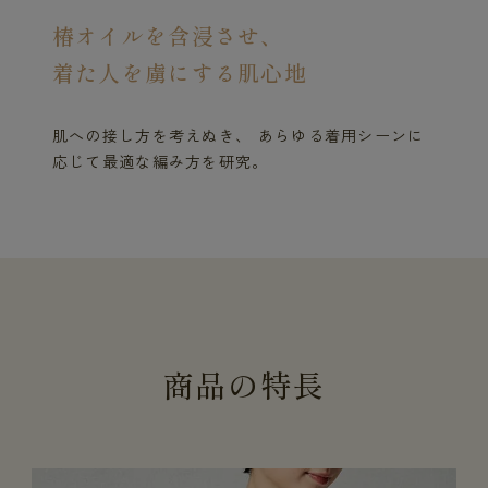
椿オイルを含浸させ、
着た人を虜にする肌心地
肌への接し方を考えぬき、 あらゆる着用シーンに
応じて最適な編み方を研究。
商
品
の
特
長