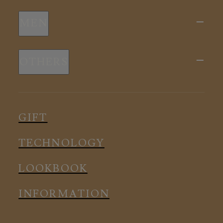
新商品
MEN
全ての商品
新商品
スリープウェア
OTHERS
全ての商品
ルームウェア
ピロー
スリープウェア
インナー
メディカル
ルームウェア
GIFT
アクセサリー
アクセサリー
TECHNOLOGY
LOOKBOOK
INFORMATION