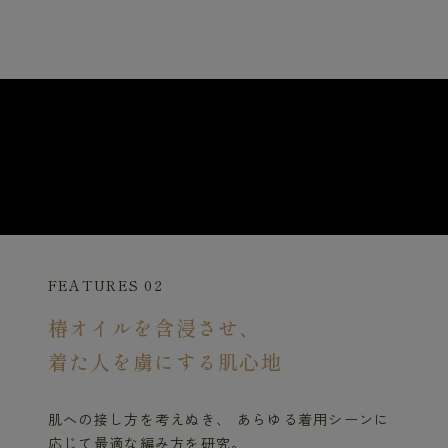
FEATURES 02
椿オイルを含浸させ、
着た人を虜にする肌心地
肌への接し方を考えぬき、 あらゆる着用シーンに
応じて最適な編み方を研究。