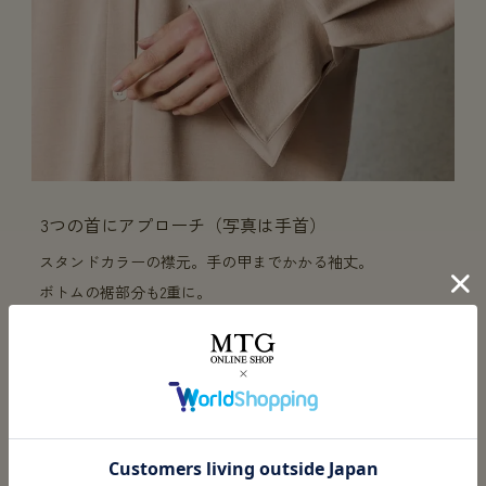
3つの首にアプローチ（写真は手首）
スタンドカラーの襟元。手の甲までかかる袖丈。
ボトムの裾部分も2重に。
血行促進に大事な部位へ集中的にアプローチ。