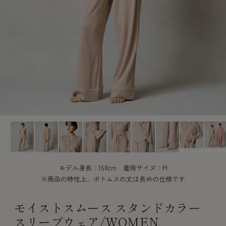
CUSTOME
CUSTOME
SERVICE
SERVICE
モデル身長：168cm 着用サイズ：M
※商品の特性上、ボトムスの丈は長めの仕様です
モイストスムース スタンドカラー
スリープウェア/WOMEN