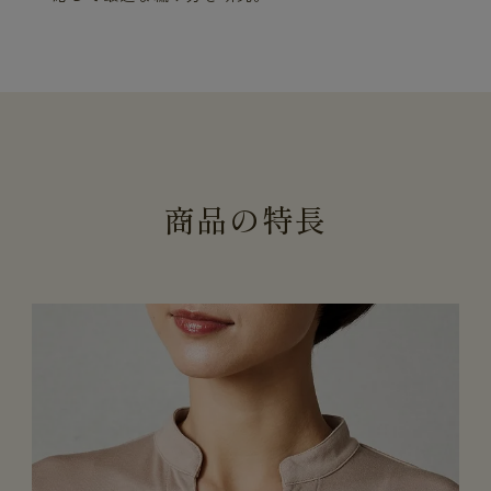
商
品
の
特
長