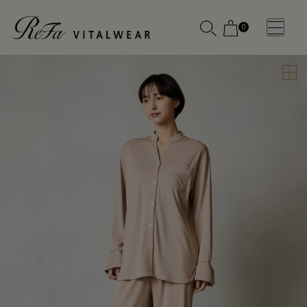
0
WOMEN
MEN
OTHE
OTHE
SLEEP WEAR
SLEEP WEAR
新商品
新商品
アクセ
アクセ
全ての商
全ての商
サリー
サリー
品
品
メディ
メディ
カル
カル
ピロー
ピロー
INSTAGR
INSTAGR