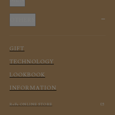
全ての商品
新商品
スリープウェア
OTHERS
全ての商品
ルームウェア
ピロー
スリープウェア
インナー
メディカル
ルームウェア
GIFT
アクセサリー
アクセサリー
TECHNOLOGY
LOOKBOOK
INFORMATION
ReFa ONLINE STORE