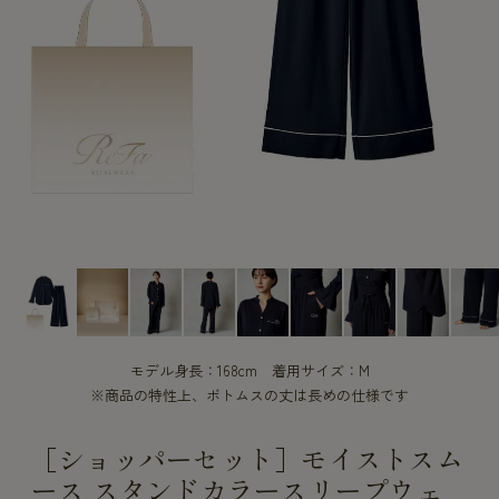
CUSTOME
CUSTOME
SERVICE
SERVICE
モデル身長：168cm 着用サイズ：M
※商品の特性上、ボトムスの丈は長めの仕様です
［ショッパーセット］モイストスム
ース スタンドカラースリープウェ