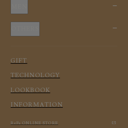
MEN
全ての商品
新商品
スリープウェア
OTHERS
全ての商品
ルームウェア
ピロー
スリープウェア
インナー
メディカル
ルームウェア
GIFT
アクセサリー
アクセサリー
TECHNOLOGY
LOOKBOOK
INFORMATION
ReFa ONLINE STORE