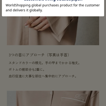
3つの首にアプローチ（写真は手首）
スタンドカラーの襟元。手の甲までかかる袖丈。
ボトムの裾部分も2重に。
血行促進に大事な部位へ集中的にアプローチ。