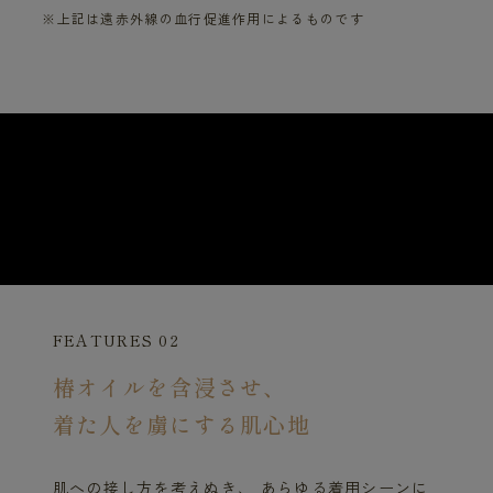
※上記は遠赤外線の血行促進作用によるものです
FEATURES 02
椿オイルを含浸させ、
着た人を虜にする肌心地
肌への接し方を考えぬき、 あらゆる着用シーンに