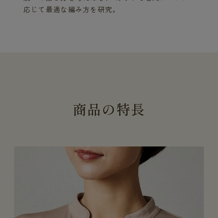
応じて最適な編み方を研究。
商
品
の
特
長