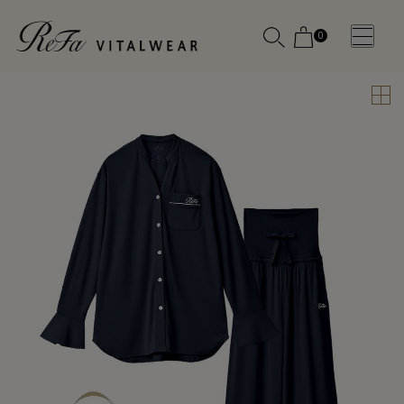
0
WOMEN
MEN
OTHE
OTHE
SLEEP WEAR
SLEEP WEAR
新商品
新商品
アクセ
アクセ
全ての商
全ての商
サリー
サリー
品
品
メディ
メディ
カル
カル
ピロー
ピロー
INSTAGR
INSTAGR