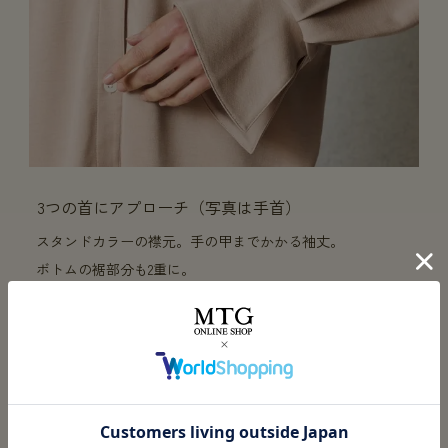
3つの首にアプローチ（写真は手首）
スタンドカラーの襟元。手の甲までかかる袖丈。
ボトムの裾部分も2重に。
血行促進に大事な部位へ集中的にアプローチ。