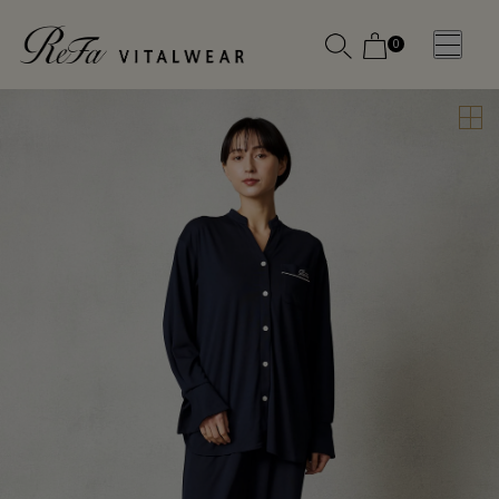
0
WOMEN
MEN
OTHE
OTHE
SLEEP WEAR
SLEEP WEAR
新商品
新商品
アクセ
アクセ
全ての商
全ての商
サリー
サリー
品
品
メディ
メディ
カル
カル
ピロー
ピロー
INSTAGR
INSTAGR