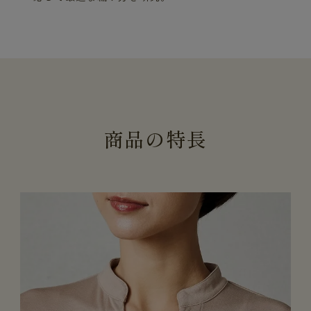
商
品
の
特
長