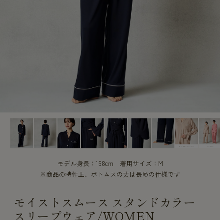
CUSTOME
CUSTOME
SERVICE
SERVICE
モデル身長：168cm 着用サイズ：M
※商品の特性上、ボトムスの丈は長めの仕様です
モイストスムース スタンドカラー
スリープウェア/WOMEN