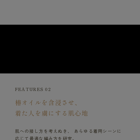
FEATURES 02
椿オイルを含浸させ、
着た人を虜にする肌心地
肌への接し方を考えぬき、 あらゆる着用シーンに
応じて最適な編み方を研究。