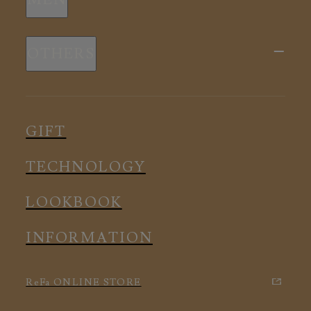
全ての商品
新商品
スリープウェア
OTHERS
全ての商品
ルームウェア
ピロー
スリープウェア
インナー
メディカル
ルームウェア
GIFT
アクセサリー
アクセサリー
TECHNOLOGY
LOOKBOOK
INFORMATION
ReFa ONLINE STORE