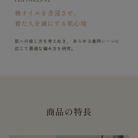
椿オイルを含浸させ、
着た人を虜にする肌心地
肌への接し方を考えぬき、 あらゆる着用シーンに
応じて最適な編み方を研究。
商
品
の
特
長