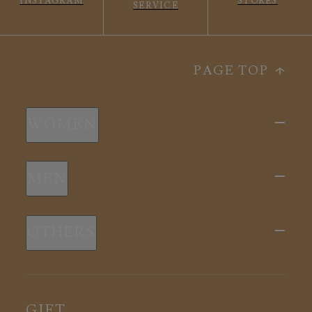
INSTAGRAM
STORES
SERVICE
PAGE TOP
WOMEN
新商品
MEN
全ての商品
新商品
スリープウェア
OTHERS
全ての商品
ルームウェア
ピロー
スリープウェア
インナー
メディカル
ルームウェア
GIFT