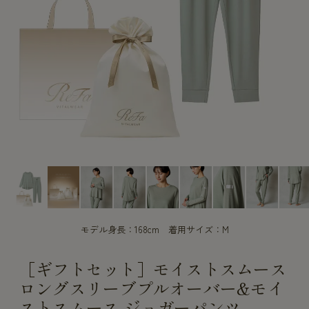
CUSTOME
CUSTOME
SERVICE
SERVICE
モデル身長：168cm 着用サイズ：M
［ギフトセット］モイストスムース
ロングスリーブプルオーバー&モイ
ストスムース ジョガーパンツ