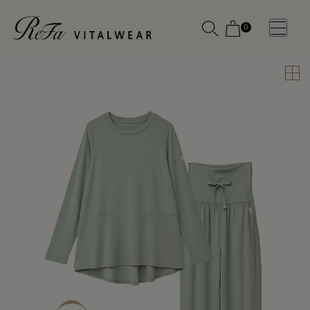
0
WOMEN
MEN
OTHE
OTHE
SLEEP WEAR
SLEEP WEAR
新商品
新商品
アクセ
アクセ
全ての商
全ての商
サリー
サリー
品
品
メディ
メディ
カル
カル
ピロー
ピロー
INSTAGR
INSTAGR