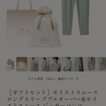
CUSTOME
CUSTOME
SERVICE
SERVICE
モデル身長：168cm 着用サイズ：M
［ギフトセット］モイストスムース
ロングスリーブプルオーバー&モイ
ストスムース ジョガーパンツ