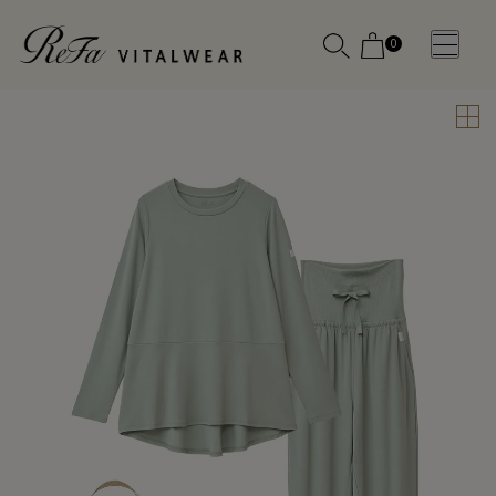
0
WOMEN
MEN
OTHE
OTHE
SLEEP WEAR
SLEEP WEAR
新商品
新商品
アクセ
アクセ
全ての商
全ての商
サリー
サリー
品
品
メディ
メディ
カル
カル
ピロー
ピロー
INSTAGR
INSTAGR