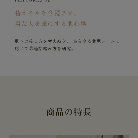
椿オイルを含浸させ、
着た人を虜にする肌心地
肌への接し方を考えぬき、 あらゆる着用シーンに
応じて最適な編み方を研究。
商
品
の
特
長