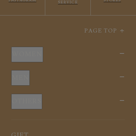
INSTAGRAM
STORES
SERVICE
PAGE TOP
WOMEN
新商品
MEN
全ての商品
新商品
スリープウェア
OTHERS
全ての商品
ルームウェア
ピロー
スリープウェア
インナー
メディカル
ルームウェア
GIFT