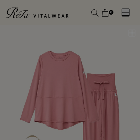
0
WOMEN
MEN
OTHE
OTHE
SLEEP WEAR
SLEEP WEAR
新商品
新商品
アクセ
アクセ
全ての商
全ての商
サリー
サリー
品
品
メディ
メディ
カル
カル
ピロー
ピロー
INSTAGR
INSTAGR