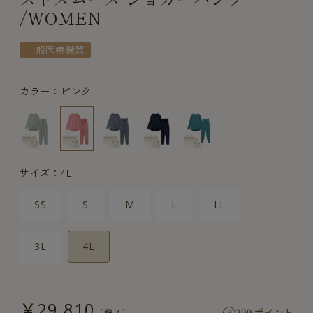
/WOMEN
一般医療機器
カラー：ピンク
サイズ：4L
SS
S
M
L
LL
3L
4L
￥29,810
299 ポイント