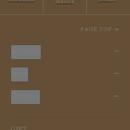
INSTAGRAM
STORES
SERVICE
PAGE TOP
WOMEN
新商品
MEN
全ての商品
新商品
スリープウェア
OTHERS
全ての商品
ルームウェア
ピロー
スリープウェア
インナー
メディカル
ルームウェア
GIFT