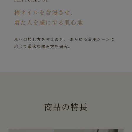
椿オイルを含浸させ、
着た人を虜にする肌心地
肌への接し方を考えぬき、 あらゆる着用シーンに
応じて最適な編み方を研究。
商
品
の
特
長