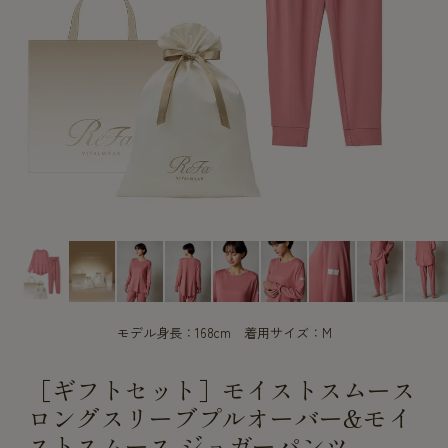
CUSTOME
CUSTOME
SERVICE
SERVICE
モデル身長：168cm 着用サイズ：M
［ギフトセット］モイストスムース
ロングスリーブプルオーバー&モイ
ストスムース ジョガーパンツ