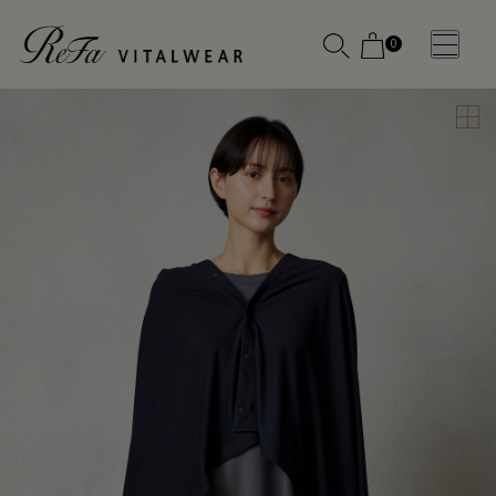
0
WOMEN
MEN
OTHE
OTHE
SLEEP WEAR
SLEEP WEAR
新商品
新商品
アクセ
アクセ
全ての商
全ての商
サリー
サリー
品
品
メディ
メディ
カル
カル
ピロー
ピロー
INSTAGR
INSTAGR