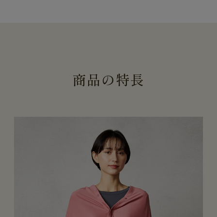
商
品
の
特
長