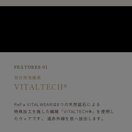
FEATURES 01
独自開発繊維
VITALTECH®
ReFa VITALWEARは8つの天然鉱石による
特殊加工を施した繊維「VITALTECH®」を使用し
たウェアです。 遠赤外線を肌へ放出します。