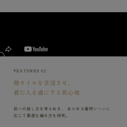
FEATURES 02
椿オイルを含浸させ、
着た人を虜にする肌心地
肌への接し方を考えぬき、 あらゆる着用シーンに
応じて最適な編み方を研究。