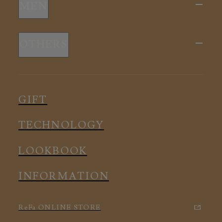
MEN
全ての商品
新商品
スリープウェア
OTHERS
全ての商品
ルームウェア
ピロー
スリープウェア
インナー
メディカル
ルームウェア
GIFT
アクセサリー
アクセサリー
TECHNOLOGY
LOOKBOOK
INFORMATION
ReFa ONLINE STORE