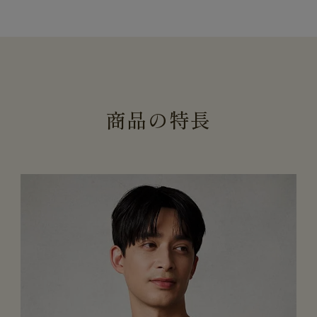
商
品
の
特
長