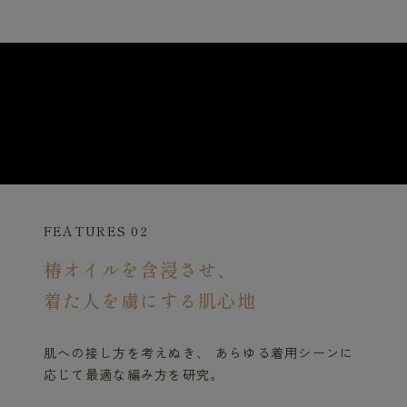
FEATURES 02
椿オイルを含浸させ、
着た人を虜にする肌心地
肌への接し方を考えぬき、 あらゆる着用シーンに
応じて最適な編み方を研究。