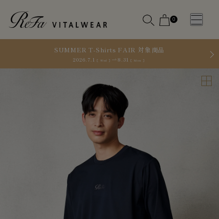
0
SUMMER T-Shirts FAIR 対象商品
2026.7.1
8.31
［ Wed ］
［ Mon ］
WOMEN
MEN
OTHE
OTHE
SLEEP WEAR
SLEEP WEAR
新商品
新商品
アクセ
アクセ
全ての商
全ての商
サリー
サリー
品
品
メディ
メディ
カル
カル
ピロー
ピロー
INSTAGR
INSTAGR