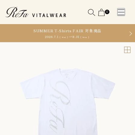
0
SUMMER T-Shirts FAIR 対象商品
2026.7.1
8.31
［ Wed ］
［ Mon ］
WOMEN
MEN
OTHE
OTHE
SLEEP WEAR
SLEEP WEAR
新商品
新商品
アクセ
アクセ
全ての商
全ての商
サリー
サリー
品
品
メディ
メディ
カル
カル
ピロー
ピロー
INSTAGR
INSTAGR