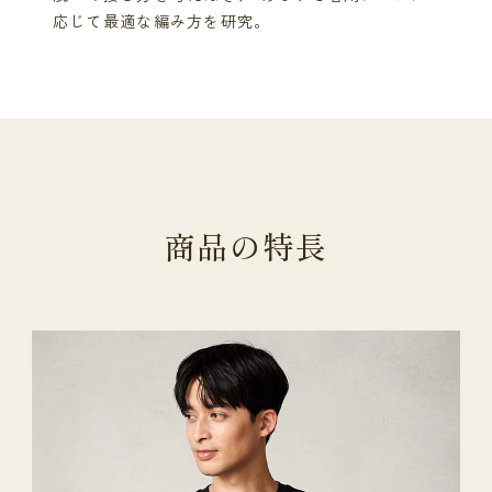
応じて最適な編み方を研究。
商
品
の
特
長