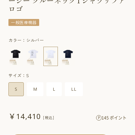
ージー クルーネックTシャツリファ
ロゴ
一般医療機器
カラー：シルバー
サイズ：S
S
M
L
LL
￥14,410
145 ポイント