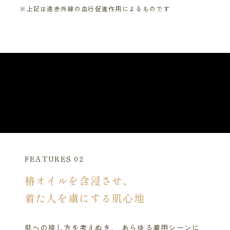
※上記は遠赤外線の血行促進作用によるものです
FEATURES 02
椿オイルを含浸させ、
着た人を虜にする肌心地
肌への接し方を考えぬき、 あらゆる着用シーンに