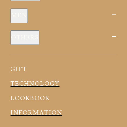
新商品
MEN
全ての商品
新商品
スリープウェア
OTHERS
全ての商品
ルームウェア
ピロー
スリープウェア
インナー
メディカル
ルームウェア
GIFT
アクセサリー
アクセサリー
TECHNOLOGY
LOOKBOOK
INFORMATION