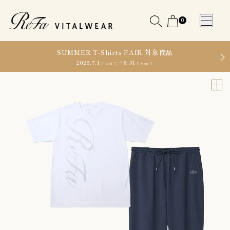
0
SUMMER T-Shirts FAIR 対象商品
2026.7.1
8.31
［ Wed ］
［ Mon ］
WOMEN
MEN
OTHE
OTHE
SLEEP WEAR
SLEEP WEAR
新商品
新商品
アクセ
アクセ
全ての商
全ての商
サリー
サリー
品
品
メディ
メディ
カル
カル
ピロー
ピロー
INSTAGR
INSTAGR