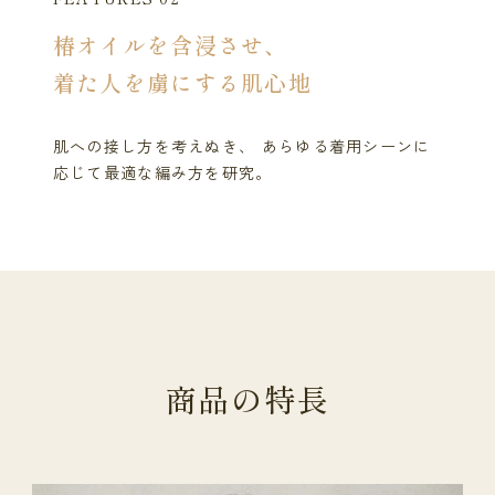
椿オイルを含浸させ、
着た人を虜にする肌心地
肌への接し方を考えぬき、 あらゆる着用シーンに
応じて最適な編み方を研究。
商
品
の
特
長