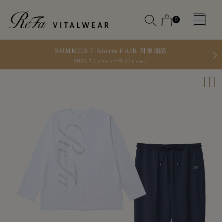
0
SUMMER T-Shirts FAIR 対象商品
2026.7.1
8.31
［ Wed ］
［ Mon ］
WOMEN
MEN
OTHE
OTHE
SLEEP WEAR
SLEEP WEAR
新商品
新商品
アクセ
アクセ
全ての商
全ての商
サリー
サリー
品
品
メディ
メディ
カル
カル
ピロー
ピロー
INSTAGR
INSTAGR