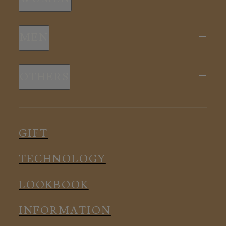
新商品
MEN
全ての商品
新商品
スリープウェア
OTHERS
全ての商品
ルームウェア
ピロー
スリープウェア
インナー
メディカル
ルームウェア
GIFT
アクセサリー
アクセサリー
TECHNOLOGY
LOOKBOOK
INFORMATION