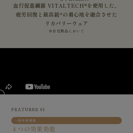
血行促進繊維 VITALTECH®を使用した、
疲労回復と最高級
の着心地を融合させた
※
リカバリーウェア
※自社製品において
FEATURES 01
一般医療機器
４つの効果効能