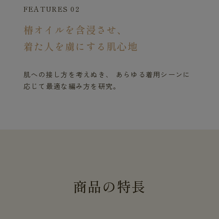
FEATURES 02
椿オイルを含浸させ、
着た人を虜にする肌心地
肌への接し方を考えぬき、 あらゆる着用シーンに
応じて最適な編み方を研究。
商
品
の
特
長