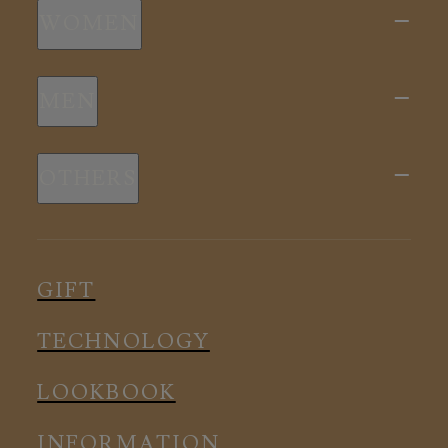
WOMEN
新商品
MEN
全ての商品
新商品
スリープウェア
OTHERS
全ての商品
ルームウェア
ピロー
スリープウェア
インナー
メディカル
ルームウェア
GIFT
アクセサリー
アクセサリー
TECHNOLOGY
LOOKBOOK
INFORMATION