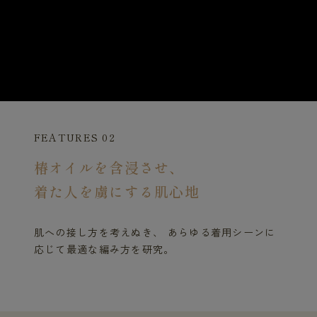
FEATURES 02
椿オイルを含浸させ、
着た人を虜にする肌心地
肌への接し方を考えぬき、 あらゆる着用シーンに
応じて最適な編み方を研究。