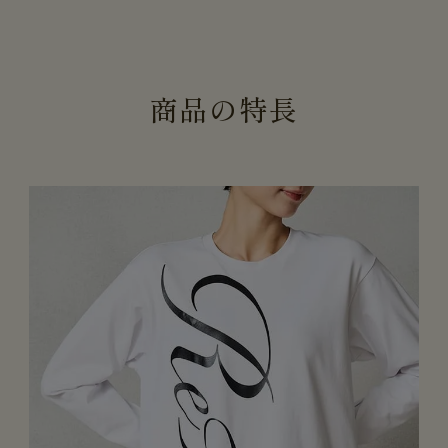
商
品
の
特
長