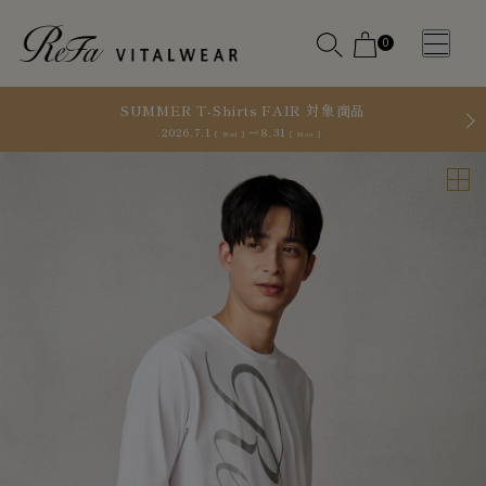
0
SUMMER T-Shirts FAIR 対象商品
2026.7.1
8.31
［ Wed ］
［ Mon ］
WOMEN
MEN
OTHE
OTHE
SLEEP WEAR
SLEEP WEAR
新商品
新商品
アクセ
アクセ
全ての商
全ての商
サリー
サリー
品
品
メディ
メディ
カル
カル
ピロー
ピロー
INSTAGR
INSTAGR