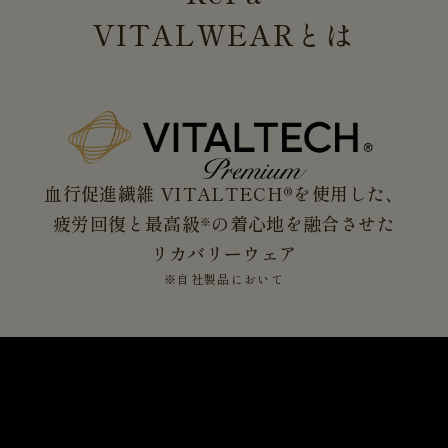
VITALWEAR
とは
血行促進繊維 VITALTECH®を使用した、
疲労回復と最高級
の着心地を融合させた
※
リカバリーウェア
※自社製品において