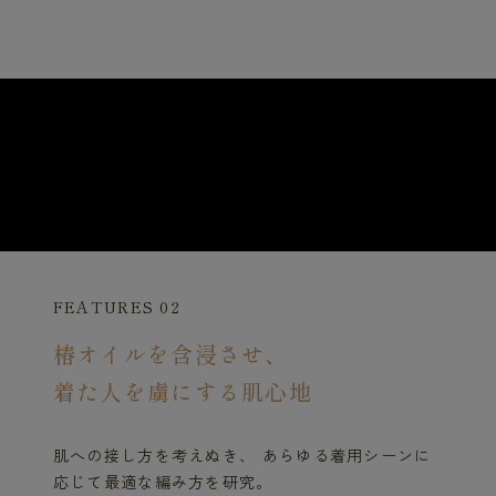
FEATURES 02
椿オイルを含浸させ、
着た人を虜にする肌心地
肌への接し方を考えぬき、 あらゆる着用シーンに
応じて最適な編み方を研究。