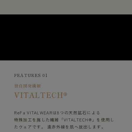
FEATURES 01
独自開発繊維
VITALTECH®
ReFa VITALWEARは8つの天然鉱石による
特殊加工を施した繊維「VITALTECH®」を使用し
たウェアです。 遠赤外線を肌へ放出します。