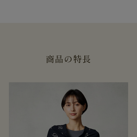
商
品
の
特
長