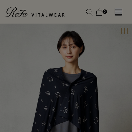
0
WOMEN
MEN
OTHE
OTHE
SLEEP WEAR
SLEEP WEAR
新商品
新商品
アクセ
アクセ
全ての商
全ての商
サリー
サリー
品
品
メディ
メディ
カル
カル
ピロー
ピロー
INSTAGR
INSTAGR