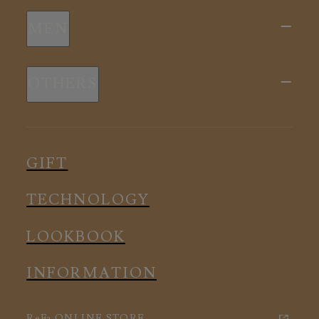
新商品
MEN
全ての商品
新商品
スリープウェア
OTHERS
全ての商品
ルームウェア
ピロー
スリープウェア
インナー
メディカル
ルームウェア
GIFT
アクセサリー
アクセサリー
TECHNOLOGY
LOOKBOOK
INFORMATION
ReFa ONLINE STORE