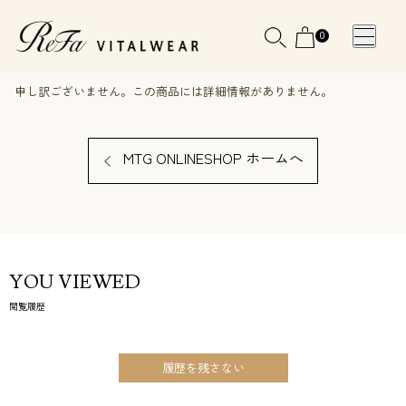
0
申し訳ございません。この商品には詳細情報がありません。
WOMEN
MEN
OTHE
OTHE
SLEEP WEAR
SLEEP WEAR
MTG ONLINESHOP ホームへ
新商品
新商品
アクセ
アクセ
全ての商
全ての商
サリー
サリー
品
品
メディ
メディ
YOU VIEWED
カル
カル
閲覧履歴
ピロー
ピロー
履歴を残さない
INSTAGR
INSTAGR