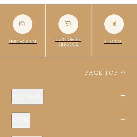
CUSTOME
CUSTOME
SERVICE
SERVICE
CUSTOMER
INSTAGRAM
STORES
SERVICE
PAGE TOP
WOMEN
新商品
MEN
全ての商品
新商品