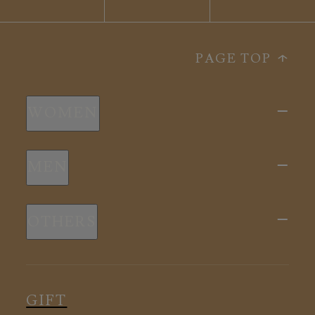
PAGE TOP
WOMEN
新商品
MEN
全ての商品
新商品
スリープウェア
OTHERS
全ての商品
ルームウェア
ピロー
スリープウェア
インナー
メディカル
ルームウェア
GIFT
アクセサリー