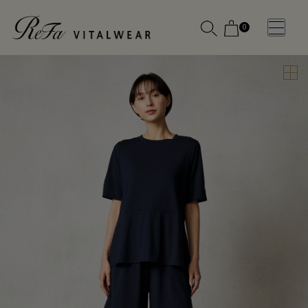
0
WOMEN
MEN
OTHE
OTHE
SLEEP WEAR
SLEEP WEAR
新商品
新商品
アクセ
アクセ
全ての商
全ての商
サリー
サリー
品
品
メディ
メディ
カル
カル
ピロー
ピロー
INSTAGR
INSTAGR