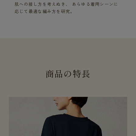
肌への接し方を考えぬき、 あらゆる着用シーンに
応じて最適な編み方を研究。
商
品
の
特
長