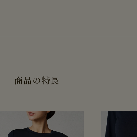
商
品
の
特
長