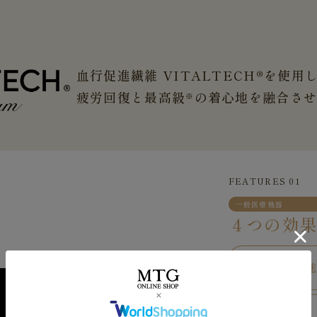
血行促進繊維 VITALTECH®を使用
疲労回復と最高級
の着心地を融合さ
※
FEATURES 01
一般医療機器
４つの効