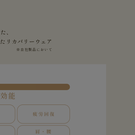
した、
せた
リカバリーウェア
※自社製品において
果効能