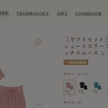
MEN
TECHNOLOGY
GIFT
LOOKBOOK
［ギフトセット
EEP WEAR
EEP WEAR
ROOM WEAR
ROOM WEAR
ショートスリー
ッチスムース シ
一般医療機器
カラー：ピンク
サイズ：M