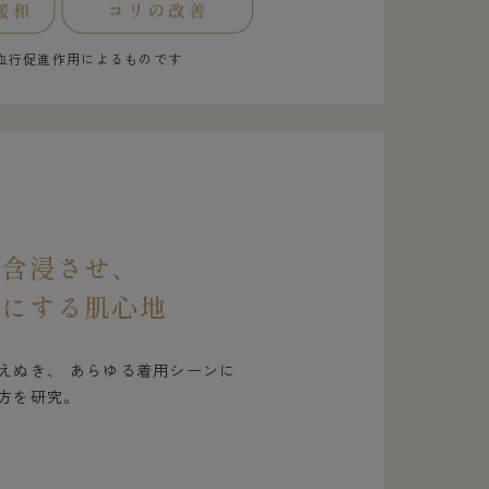
血行促進作用によるものです
を含浸させ、
虜にする肌心地
えぬき、 あらゆる着用シーンに
方を研究。