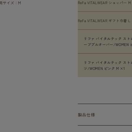
着用サイズ：M
ReFa VITALWEAR ショッパー M
ReFa VITALWEAR ギフト巾着 L 
リファ バイタルテック スト
ーブプルオーバー/WOMEN ピ
リファ バイタルテック スト
ツ/WOMEN ピンク M ×1
製品仕様