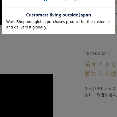
※上記は遠赤外線の
FEATURES 02
椿オイル
着た人を
肌への接し方を考
応じて最適な編み