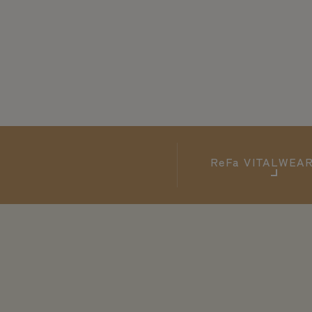
ReFa
VITALWE