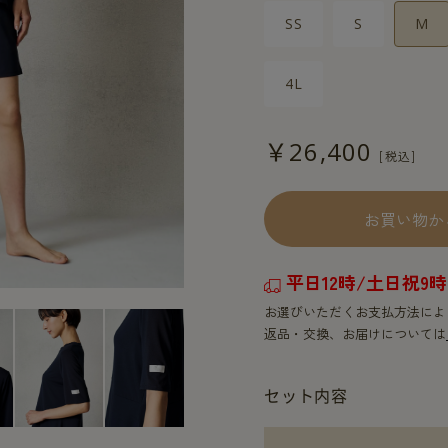
SS
S
M
4L
￥26,400
お買い物か
平日12時/土日祝
お選びいただくお支払方法によ
返品・交換、お届けについては
セット内容