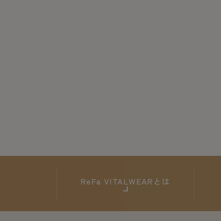
ReFa
VITALWEARとは