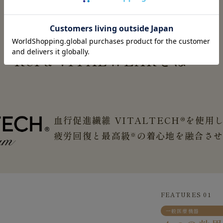
ReFa
VITALWEAR
とは
血行促進繊維 VITALTECH®を使用
疲労回復と最高級
の着心地を融合さ
※
FEATURES 01
一般医療機器