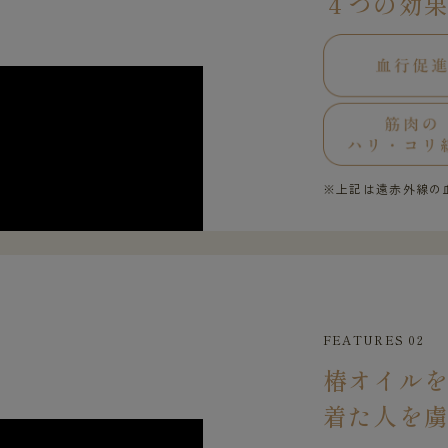
４つの効
※上記は遠赤外線の
FEATURES 02
椿オイル
着た人を