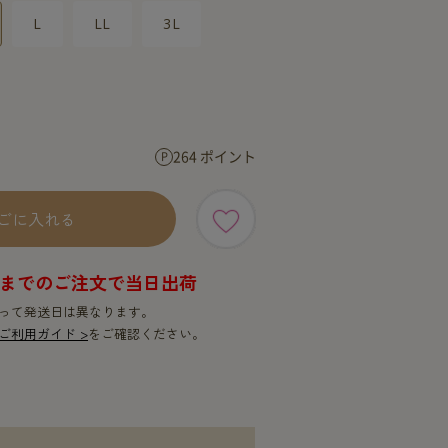
SERVICE
SERVICE
L
LL
3L
264 ポイント
ごに入れる
9時までのご注文で当日出荷
って発送日は異なります。
ご利用ガイド >
をご確認ください。