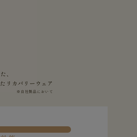
した、
せた
リカバリーウェア
※自社製品において