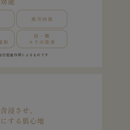
果効能
血行促進作用によるものです
を含浸させ、
虜にする肌心地