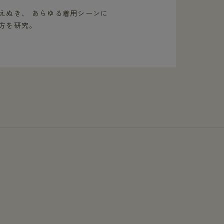
えぬき、 あらゆる着用シーンに
方を研究。