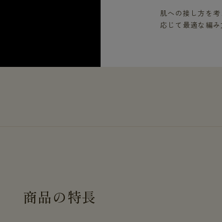
肌への接し方を考
応じて最適な編み
商
品
の
特
長