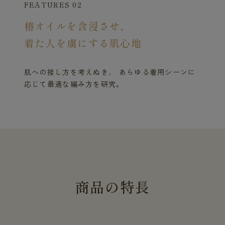
FEATURES 02
椿オイルを含浸させ、
着た人を虜にする肌心地
肌への接し方を考えぬき、 あらゆる着用シーンに
応じて最適な編み方を研究。
商
品
の
特
長