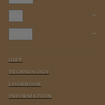
新商品
MEN
全ての商品
新商品
スリープウェア
OTHERS
全ての商品
ルームウェア
ピロー
スリープウェア
インナー
メディカル
ルームウェア
GIFT
アクセサリー
アクセサリー
TECHNOLOGY
LOOKBOOK
INFORMATION