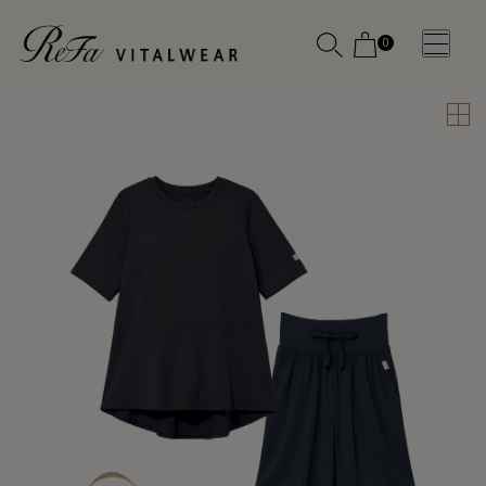
0
WOMEN
MEN
OTHE
OTHE
SLEEP WEAR
SLEEP WEAR
新商品
新商品
アクセ
アクセ
全ての商
全ての商
サリー
サリー
品
品
メディ
メディ
カル
カル
ピロー
ピロー
INSTAGR
INSTAGR