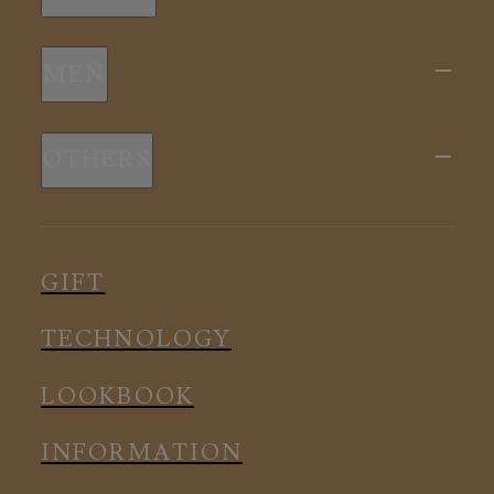
新商品
MEN
全ての商品
新商品
スリープウェア
OTHERS
全ての商品
ルームウェア
ピロー
スリープウェア
インナー
メディカル
ルームウェア
GIFT
アクセサリー
アクセサリー
TECHNOLOGY
LOOKBOOK
INFORMATION