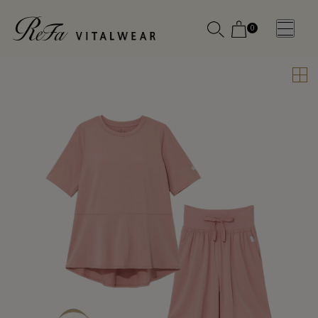
0
WOMEN
MEN
OTHE
OTHE
SLEEP WEAR
SLEEP WEAR
新商品
新商品
アクセ
アクセ
全ての商
全ての商
サリー
サリー
品
品
メディ
メディ
カル
カル
ピロー
ピロー
INSTAGR
INSTAGR