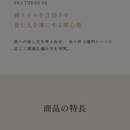
FEATURES 02
椿オイルを含浸させ、
着た人を虜にする肌心地
肌への接し方を考えぬき、 あらゆる着用シーンに
応じて最適な編み方を研究。
商
品
の
特
長