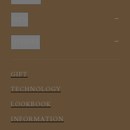
新商品
MEN
全ての商品
新商品
スリープウェア
OTHERS
全ての商品
ルームウェア
ピロー
スリープウェア
インナー
メディカル
ルームウェア
GIFT
アクセサリー
アクセサリー
TECHNOLOGY
LOOKBOOK
INFORMATION