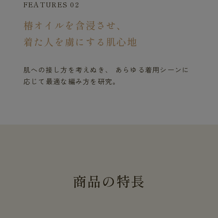
FEATURES 02
椿オイルを含浸させ、
着た人を虜にする肌心地
肌への接し方を考えぬき、 あらゆる着用シーンに
応じて最適な編み方を研究。
商
品
の
特
長