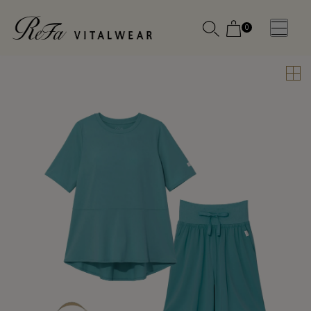
0
WOMEN
MEN
OTHE
OTHE
SLEEP WEAR
SLEEP WEAR
新商品
新商品
アクセ
アクセ
全ての商
全ての商
サリー
サリー
品
品
メディ
メディ
カル
カル
ピロー
ピロー
INSTAGR
INSTAGR