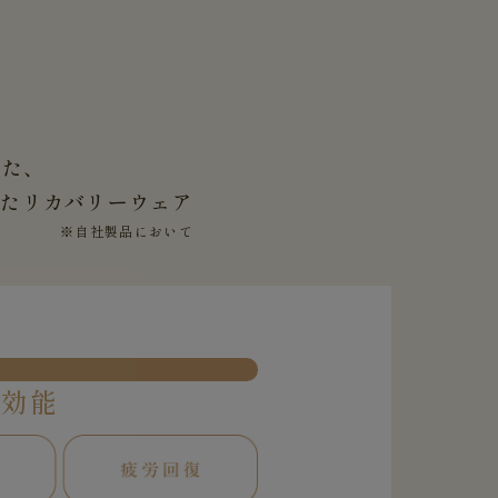
した、
せた
リカバリーウェア
※自社製品において
果効能