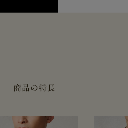
商
品
の
特
長