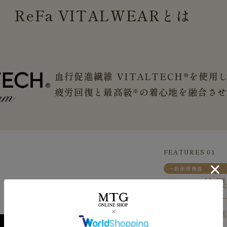
ReFa
VITALWEAR
とは
血行促進繊維 VITALTECH®を使用
疲労回復と最高級
の着心地を融合さ
※
FEATURES 01
一般医療機器
４つの効