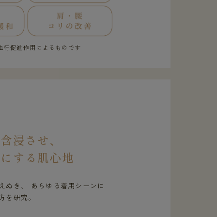
血行促進作用によるものです
を含浸させ、
虜にする肌心地
えぬき、 あらゆる着用シーンに
方を研究。