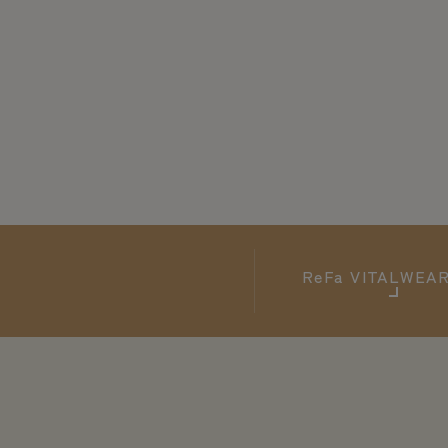
ReFa
VITALWE