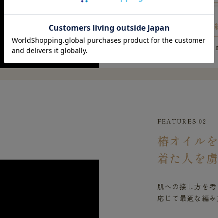
※上記は遠赤外線の
FEATURES 02
椿オイル
着た人を
肌への接し方を考
応じて最適な編み