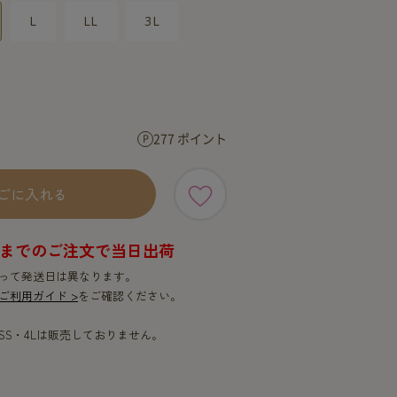
SERVICE
SERVICE
L
LL
3L
277 ポイント
ごに入れる
9時までのご注文で当日出荷
って発送日は異なります。
ご利用ガイド >
をご確認ください。
SS・4Lは販売しておりません。