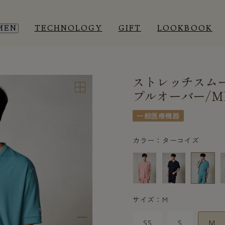
MEN
TECHNOLOGY
GIFT
LOOKBOOK
ストレッチスム
EEP WEAR
EEP WEAR
ROOM WEAR
ROOM WEAR
プルオーバー/M
一般医療機器
カラー：ターコイズ
サイズ：M
SS
S
M