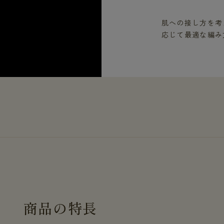
肌への接し方を考
応じて最適な編み
商
品
の
特
長