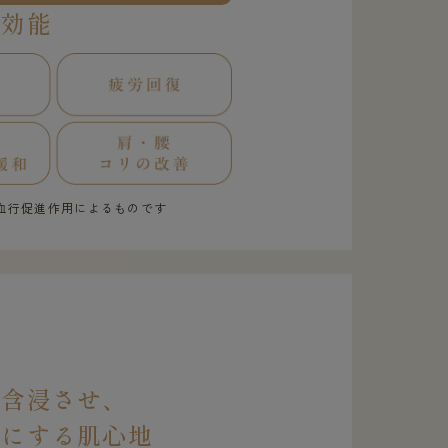
果効能
血行促進作用によるものです
を含浸させ、
虜にする肌心地