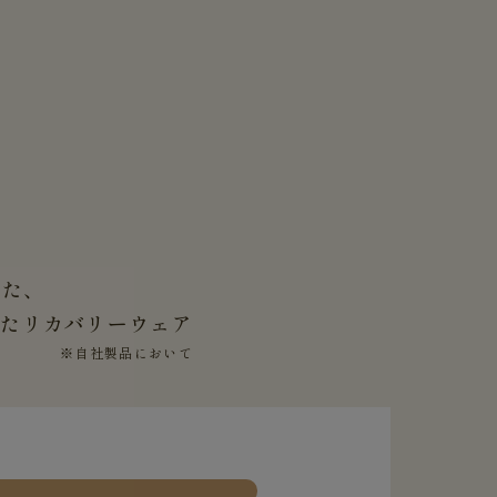
した、
せた
リカバリーウェア
※自社製品において