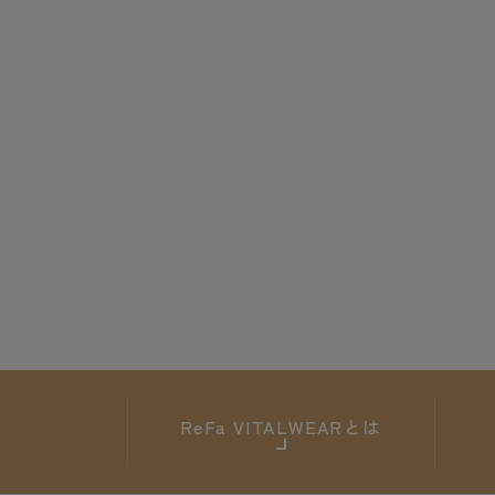
ReFa
VITALWEARとは