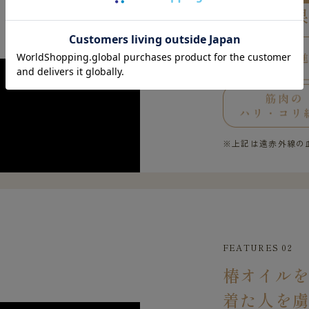
４つの効
※上記は遠赤外線の
FEATURES 02
椿オイル
着た人を