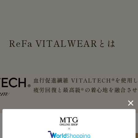
ReFa
VITALWEAR
とは
血行促進繊維 VITALTECH®を使用
疲労回復と最高級
の着心地を融合さ
※
FEATURES 01
一般医療機器