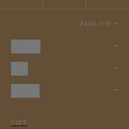
PAGE TOP
WOMEN
新商品
MEN
全ての商品
新商品
スリープウェア
OTHERS
全ての商品
ルームウェア
ピロー
スリープウェア
インナー
メディカル
ルームウェア
GIFT
アクセサリー