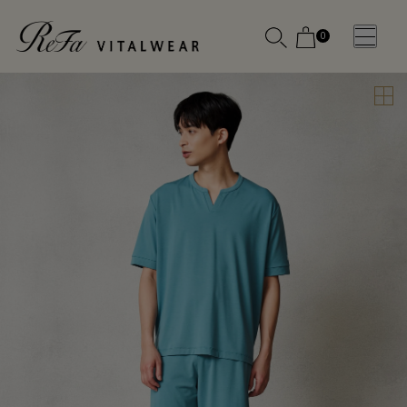
0
WOMEN
MEN
OTHE
OTHE
SLEEP WEAR
SLEEP WEAR
新商品
新商品
アクセ
アクセ
全ての商
全ての商
サリー
サリー
品
品
メディ
メディ
カル
カル
ピロー
ピロー
INSTAGR
INSTAGR