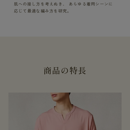
肌への接し方を考えぬき、 あらゆる着用シーンに
応じて最適な編み方を研究。
商
品
の
特
長