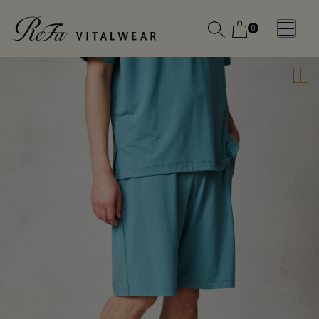
0
WOMEN
MEN
OTHE
OTHE
SLEEP WEAR
SLEEP WEAR
新商品
新商品
アクセ
アクセ
全ての商
全ての商
サリー
サリー
品
品
メディ
メディ
カル
カル
ピロー
ピロー
INSTAGR
INSTAGR