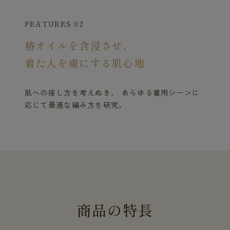
FEATURES 02
椿オイルを含浸させ、
着た人を虜にする肌心地
肌への接し方を考えぬき、 あらゆる着用シーンに
応じて最適な編み方を研究。
商
品
の
特
長