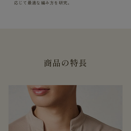
応じて最適な編み方を研究。
商
品
の
特
長