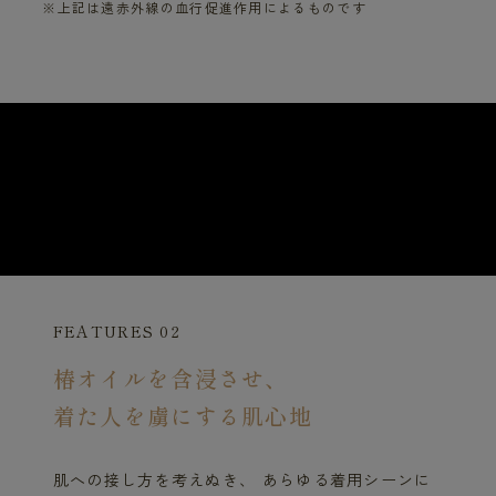
※上記は遠赤外線の血行促進作用によるものです
FEATURES 02
椿オイルを含浸させ、
着た人を虜にする肌心地
肌への接し方を考えぬき、 あらゆる着用シーンに