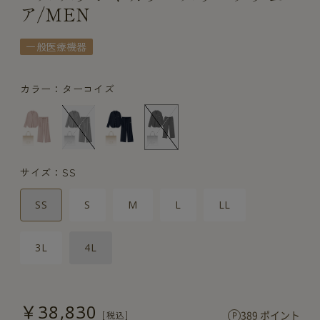
ア/MEN
一般医療機器
カラー：ターコイズ
サイズ：SS
SS
S
M
L
LL
3L
4L
￥38,830
389 ポイント