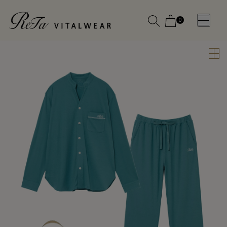
0
WOMEN
MEN
OTHE
OTHE
SLEEP WEAR
SLEEP WEAR
新商品
新商品
アクセ
アクセ
全ての商
全ての商
サリー
サリー
品
品
メディ
メディ
カル
カル
ピロー
ピロー
INSTAGR
INSTAGR