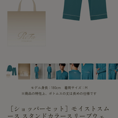
CUSTOME
CUSTOME
SERVICE
SERVICE
モデル身長：180cm 着用サイズ：M
※商品の特性上、ボトムスの丈は長めの仕様です
［ショッパーセット］モイストスム
ース スタンドカラースリープウェ