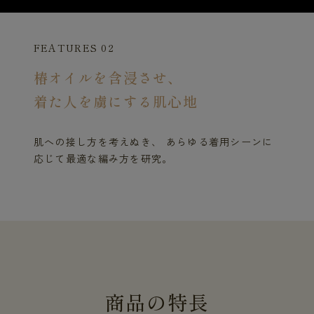
FEATURES 02
椿オイルを含浸させ、
着た人を虜にする肌心地
肌への接し方を考えぬき、 あらゆる着用シーンに
応じて最適な編み方を研究。
商
品
の
特
長