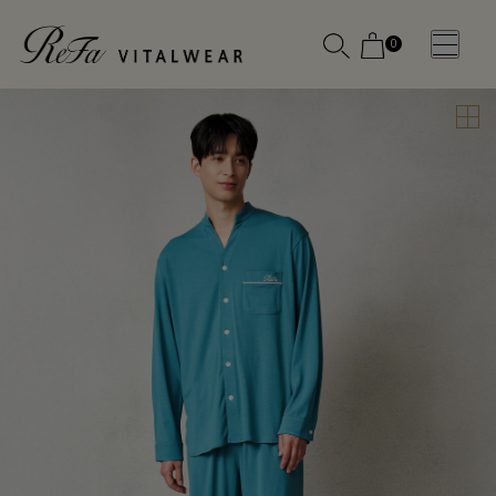
0
WOMEN
MEN
OTHE
OTHE
SLEEP WEAR
SLEEP WEAR
新商品
新商品
アクセ
アクセ
全ての商
全ての商
サリー
サリー
品
品
メディ
メディ
カル
カル
ピロー
ピロー
INSTAGR
INSTAGR