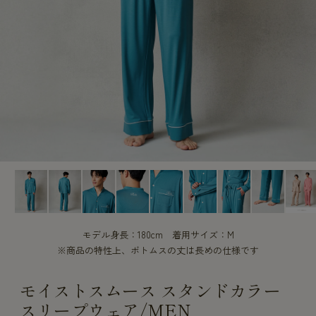
CUSTOME
CUSTOME
SERVICE
SERVICE
モデル身長：180cm 着用サイズ：M
※商品の特性上、ボトムスの丈は長めの仕様です
モイストスムース スタンドカラー
スリープウェア/MEN