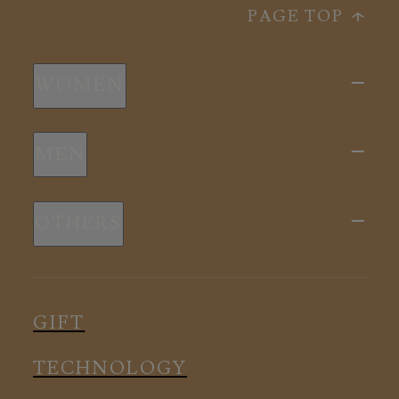
PAGE TOP
WOMEN
新商品
MEN
全ての商品
新商品
スリープウェア
OTHERS
全ての商品
ルームウェア
ピロー
スリープウェア
インナー
メディカル
ルームウェア
GIFT
アクセサリー
アクセサリー
TECHNOLOGY