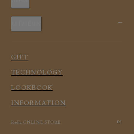
MEN
全ての商品
新商品
スリープウェア
OTHERS
全ての商品
ルームウェア
ピロー
スリープウェア
インナー
メディカル
ルームウェア
GIFT
アクセサリー
アクセサリー
TECHNOLOGY
LOOKBOOK
INFORMATION
ReFa ONLINE STORE