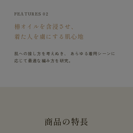
FEATURES 02
椿オイルを含浸させ、
着た人を虜にする肌心地
肌への接し方を考えぬき、 あらゆる着用シーンに
応じて最適な編み方を研究。
商
品
の
特
長