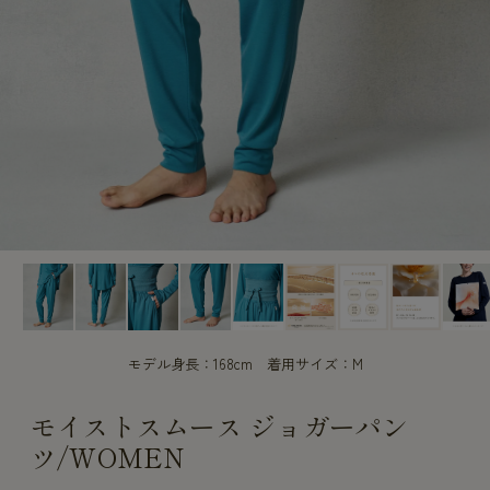
CUSTOME
CUSTOME
SERVICE
SERVICE
モデル身長：168cm 着用サイズ：M
モイストスムース ジョガーパン
ツ/WOMEN