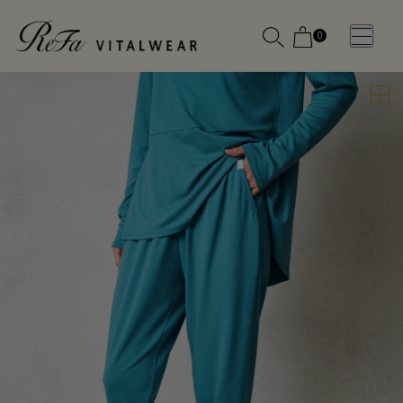
0
WOMEN
MEN
OTHE
OTHE
SLEEP WEAR
SLEEP WEAR
新商品
新商品
アクセ
アクセ
全ての商
全ての商
サリー
サリー
品
品
メディ
メディ
カル
カル
ピロー
ピロー
INSTAGR
INSTAGR