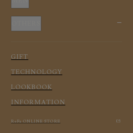
MEN
全ての商品
新商品
スリープウェア
OTHERS
全ての商品
ルームウェア
ピロー
スリープウェア
インナー
メディカル
ルームウェア
GIFT
アクセサリー
アクセサリー
TECHNOLOGY
LOOKBOOK
INFORMATION
ReFa ONLINE STORE