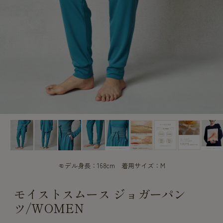
CUSTOME
CUSTOME
SERVICE
SERVICE
モデル身長：168cm 着用サイズ：M
モイストスムース ジョガーパン
ツ/WOMEN