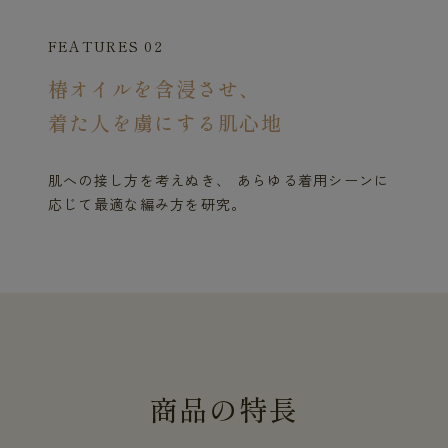
FEATURES 02
椿オイルを含浸させ、
着た人を虜にする肌心地
肌への接し方を考えぬき、 あらゆる着用シーンに
応じて最適な編み方を研究。
商
品
の
特
長