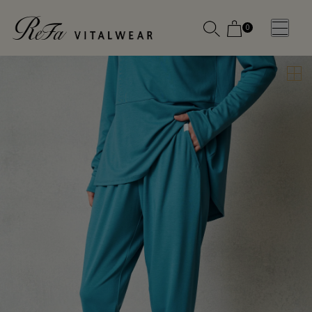
0
WOMEN
MEN
OTHE
OTHE
SLEEP WEAR
SLEEP WEAR
新商品
新商品
アクセ
アクセ
全ての商
全ての商
サリー
サリー
品
品
メディ
メディ
カル
カル
ピロー
ピロー
INSTAGR
INSTAGR