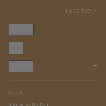
PAGE TOP
WOMEN
新商品
MEN
全ての商品
新商品
スリープウェア
OTHERS
全ての商品
ルームウェア
ピロー
スリープウェア
インナー
メディカル
ルームウェア
GIFT
アクセサリー
アクセサリー
TECHNOLOGY