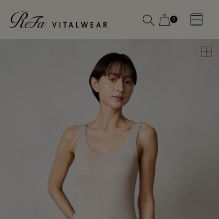
0
WOMEN
MEN
OTHE
OTHE
SLEEP WEAR
SLEEP WEAR
新商品
新商品
アクセ
アクセ
全ての商
全ての商
サリー
サリー
品
品
メディ
メディ
カル
カル
ピロー
ピロー
INSTAGR
INSTAGR