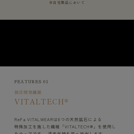
※自社製品において
FEATURES 01
独自開発繊維
VITALTECH®
ReFa VITALWEARは8つの天然鉱石による
特殊加工を施した繊維「VITALTECH®」を使用し
たウェアです。 遠赤外線を肌へ放出します。