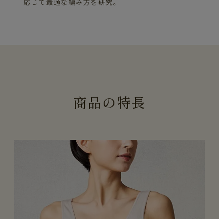
応じて最適な編み方を研究。
商
品
の
特
長