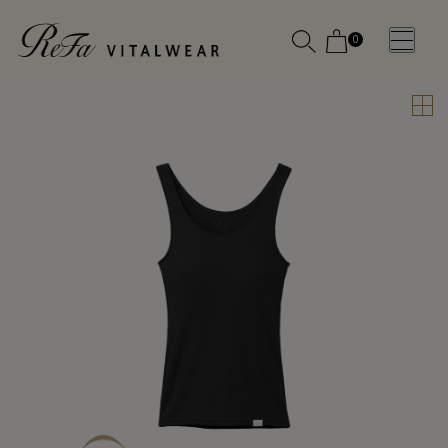
0
WOMEN
MEN
OTHE
OTHE
SLEEP WEAR
SLEEP WEAR
新商品
新商品
アクセ
アクセ
全ての商
全ての商
サリー
サリー
品
品
メディ
メディ
カル
カル
ピロー
ピロー
INSTAGR
INSTAGR