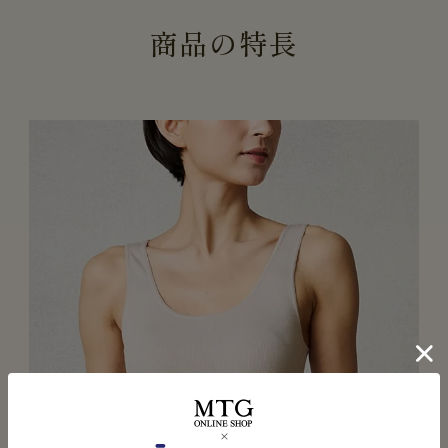
商
品
の
特
長