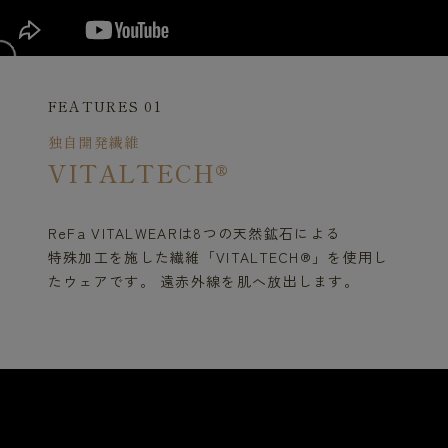
FEATURES 01
独自開発繊維
VITALTECH®
ReFa VITALWEARは8つの天然鉱石による
特殊加工を施した繊維「VITALTECH®」を使用し
たウェアです。 遠赤外線を肌へ放出します。