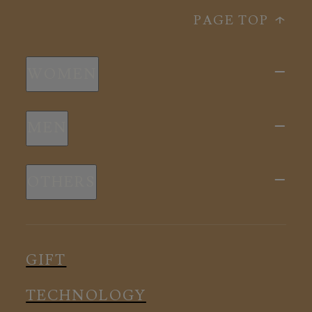
PAGE TOP
WOMEN
新商品
MEN
全ての商品
新商品
スリープウェア
OTHERS
全ての商品
ルームウェア
ピロー
スリープウェア
インナー
メディカル
ルームウェア
GIFT
アクセサリー
アクセサリー
TECHNOLOGY