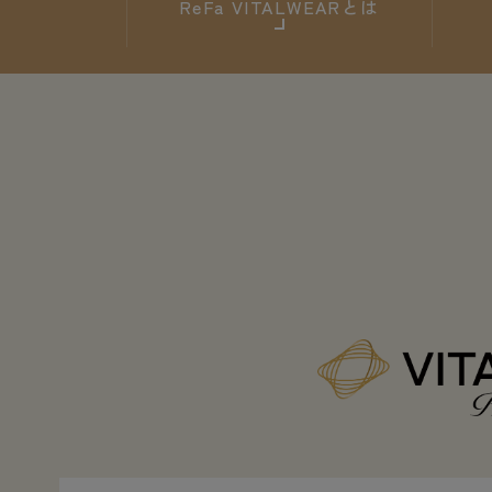
ReFa
VITALWEARとは