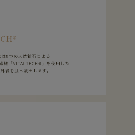
ECH®
WEARは8つの天然鉱石による
維「VITALTECH®」を使用した
赤外線を肌へ放出します。