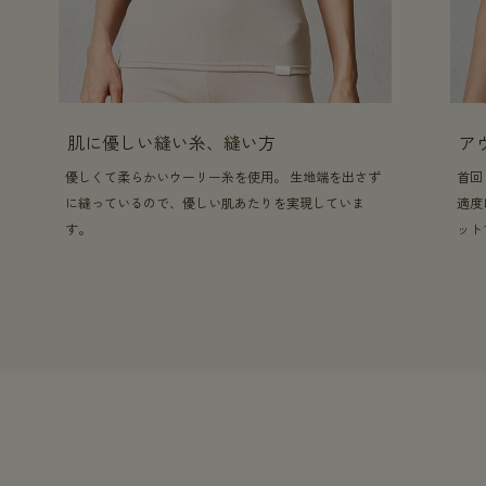
肌に優しい縫い糸、縫い方
ア
優しくて柔らかいウーリー糸を使用。 生地端を出さず
首回
に縫っているので、優しい肌あたりを実現していま
適度
す。
ット