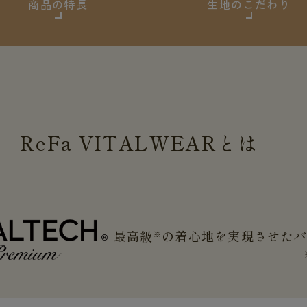
商品の特長
生地のこだわり
ReFa
VITALWEAR
とは
最高級
の着心地を実現させた
※