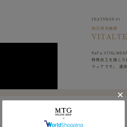
FEATURES 01
独自開発繊維
VITALT
ReFa VITAL
特殊加工を施した繊
ウェアです。 遠
FEATURES 02