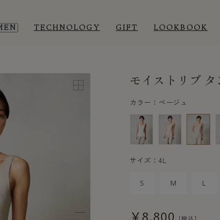
MEN
TECHNOLOGY
GIFT
LOOKBOOK
モイストリブ タ
EEP WEAR
EEP WEAR
ROOM WEAR
ROOM WEAR
カラー：ベージュ
サイズ：4L
S
M
L
￥8,800