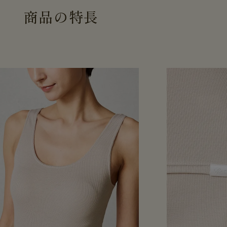
商
品
の
特
長