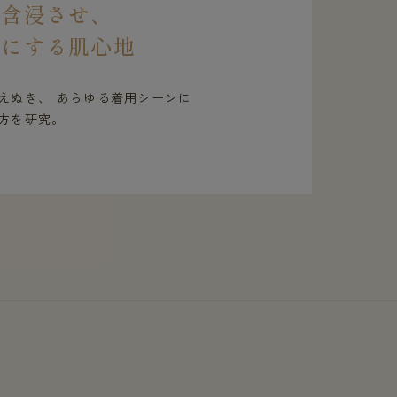
を含浸させ、
虜にする肌心地
えぬき、 あらゆる着用シーンに
方を研究。