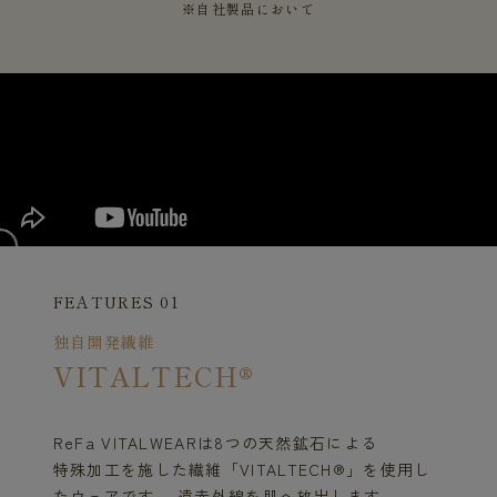
※自社製品において
FEATURES 01
独自開発繊維
VITALTECH®
ReFa VITALWEARは8つの天然鉱石による
特殊加工を施した繊維「VITALTECH®」を使用し
たウェアです。 遠赤外線を肌へ放出します。