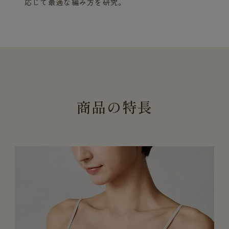
応じて最適な編み方を研究。
商
品
の
特
長