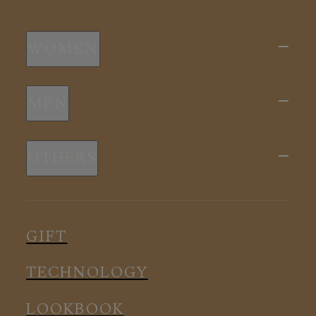
WOMEN
新商品
MEN
全ての商品
新商品
スリープウェア
OTHERS
全ての商品
ルームウェア
ピロー
スリープウェア
インナー
メディカル
ルームウェア
GIFT
アクセサリー
アクセサリー
TECHNOLOGY
LOOKBOOK