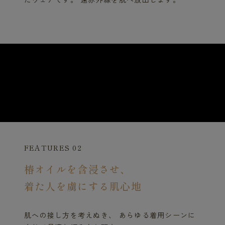
FEATURES 02
椿オイルを含浸させ、
着た人を虜にする肌心地
肌への接し方を考えぬき、 あらゆる着用シーンに