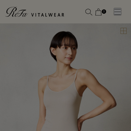
0
WOMEN
MEN
OTHE
OTHE
SLEEP WEAR
SLEEP WEAR
新商品
新商品
アクセ
アクセ
全ての商
全ての商
サリー
サリー
品
品
メディ
メディ
カル
カル
ピロー
ピロー
INSTAGR
INSTAGR