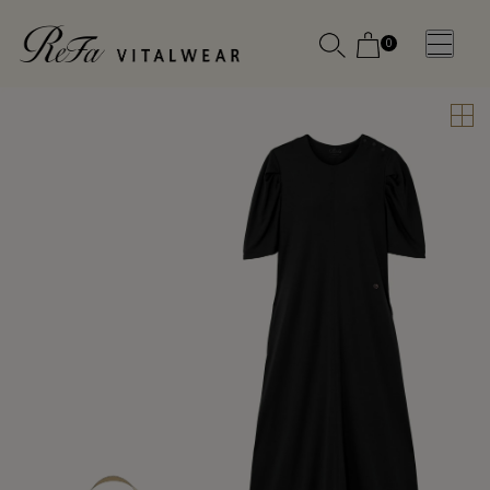
0
WOMEN
MEN
OTHE
OTHE
SLEEP WEAR
SLEEP WEAR
新商品
新商品
アクセ
アクセ
全ての商
全ての商
サリー
サリー
品
品
メディ
メディ
カル
カル
ピロー
ピロー
INSTAGR
INSTAGR