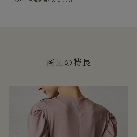
商
品
の
特
長