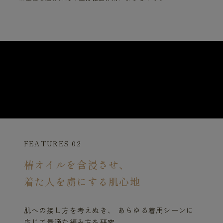
FEATURES 02
椿オイルを含浸させ、
着た人を虜にする肌心地
肌への接し方を考えぬき、 あらゆる着用シーンに
応じて最適な編み方を研究。