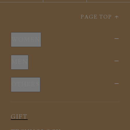
PAGE TOP
WOMEN
新商品
MEN
全ての商品
新商品
スリープウェア
OTHERS
全ての商品
ルームウェア
ピロー
スリープウェア
インナー
メディカル
ルームウェア
GIFT
アクセサリー
アクセサリー