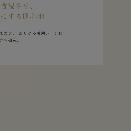
を含浸させ、
虜にする肌心地
えぬき、 あらゆる着用シーンに
方を研究。