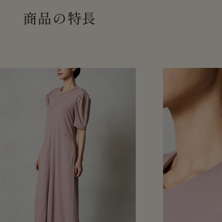
商
品
の
特
長