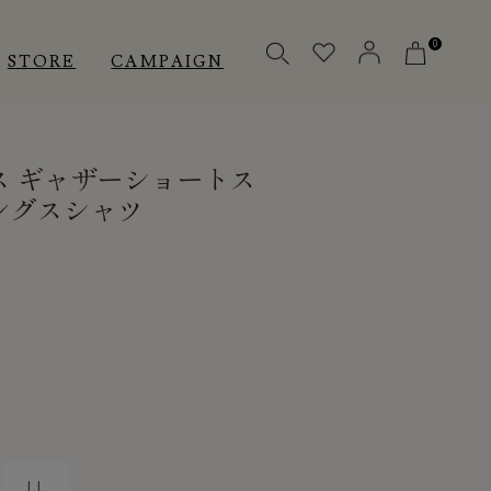
0
STORE
CAMPAIGN
ス ギャザーショートス
OTHERS
OTHERS
INNER
ングスシャツ
アクセサリー
アクセサリー
メディカル
メディカル
ピロー
ピロー
INSTAGRAM
INSTAGRAM
CUSTOMER
CUSTOMER
LL