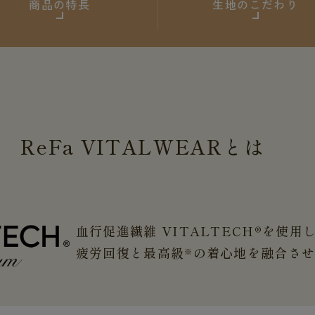
商品の特長
生地のこだわり
ReFa
VITALWEAR
とは
血行促進繊維 VITALTECH®を使用
疲労回復と最高級
の着心地を融合さ
※