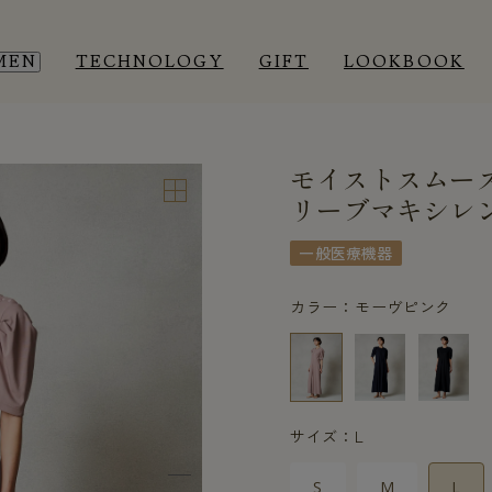
MEN
TECHNOLOGY
GIFT
LOOKBOOK
モイストスムー
EEP WEAR
EEP WEAR
ROOM WEAR
ROOM WEAR
リーブマキシレ
一般医療機器
カラー：モーヴピンク
サイズ：L
S
M
L