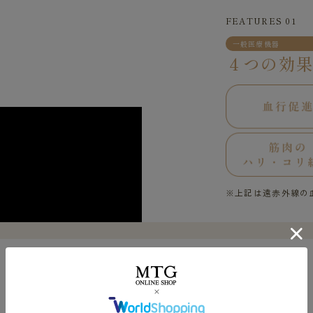
FEATURES 01
一般医療機器
４つの効
※上記は遠赤外線の
FEATURES 02