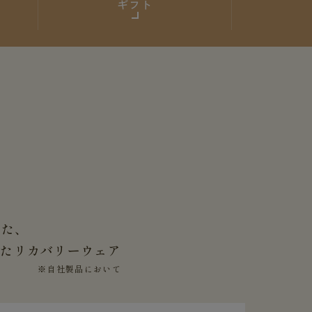
ギフト
した、
せた
リカバリーウェア
※自社製品において