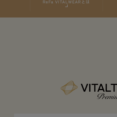
ReFa
VITALWEARとは