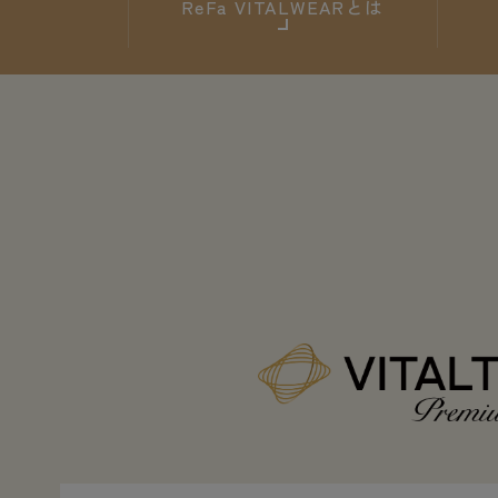
ReFa
VITALWEARとは