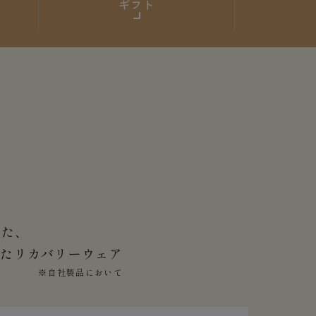
ギフト
した、
せた
リカバリーウェア
※自社製品において