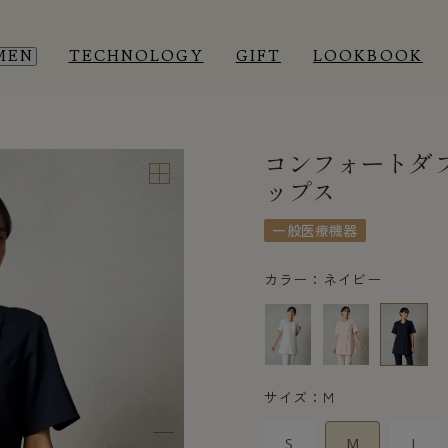
MEN
TECHNOLOGY
GIFT
LOOKBOOK
コンフォートダブ
EEP WEAR
EEP WEAR
ROOM WEAR
ROOM WEAR
ップス
一般医療機器
カラー：ネイビー
サイズ：M
S
M
L