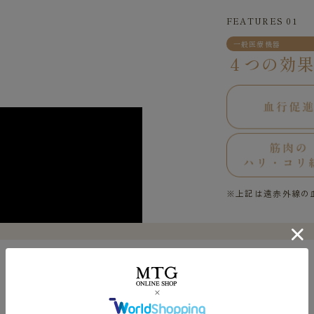
FEATURES 01
一般医療機器
４つの効
※上記は遠赤外線の
FEATURES 02