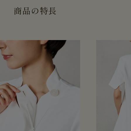
商
品
の
特
長