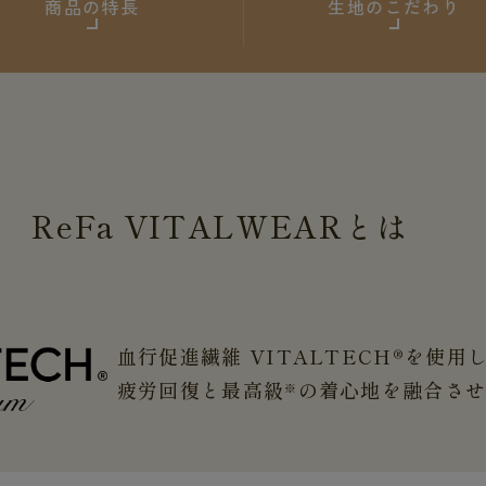
商品の特長
生地のこだわり
ReFa
VITALWEAR
とは
血行促進繊維 VITALTECH®を使用
疲労回復と最高級
の着心地を融合さ
※