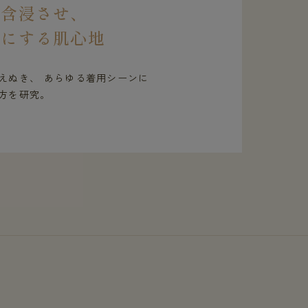
を含浸させ、
虜にする肌心地
えぬき、 あらゆる着用シーンに
方を研究。