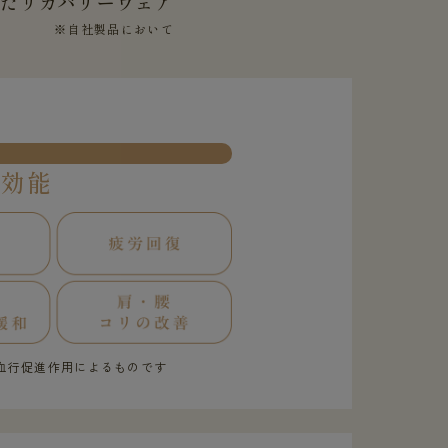
せた
リカバリーウェア
※自社製品において
果効能
血行促進作用によるものです