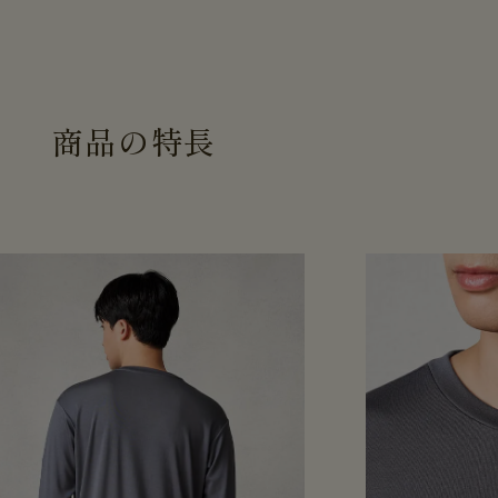
商
品
の
特
長