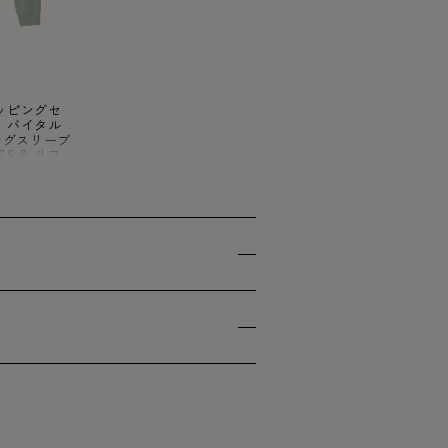
トラッピングセ
ァ バイタル
ングスリーブ
S & リフ
スムース ジ
SS