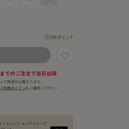
SERVICE
SERVICE
286 ポイント
×
9時までのご注文で当日出荷
って発送日は異なります。
ご利用ガイド >
をご確認ください。
ストスムース ロングスリーブ