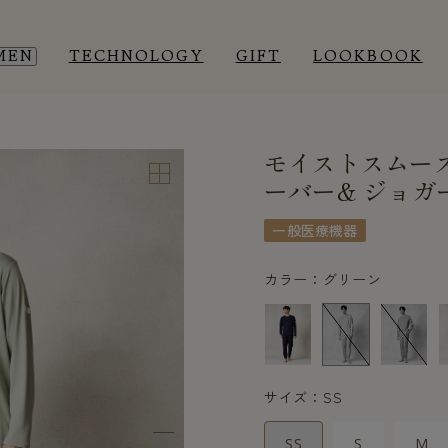
MEN
TECHNOLOGY
GIFT
LOOKBOOK
モイストスムー
EEP WEAR
EEP WEAR
ROOM WEAR
ROOM WEAR
ーバー& ジョガ
一般医療機器
カラー：グリーン
サイズ：SS
SS
S
M