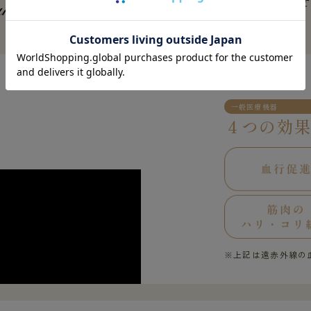
疲労回復と最高級
の着心地を融合さ
FEATURES 01
一般医療機器
４つの効
※上記は遠赤外線の