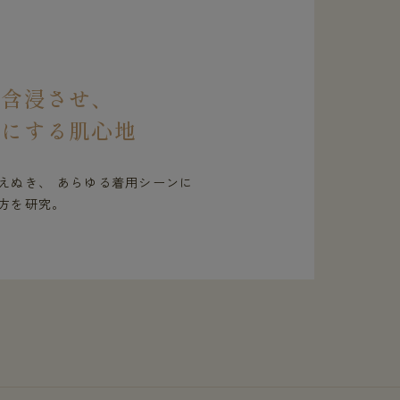
を含浸させ、
虜にする肌心地
えぬき、 あらゆる着用シーンに
方を研究。