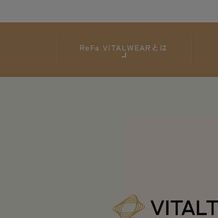
ReFa
VITALWEARとは