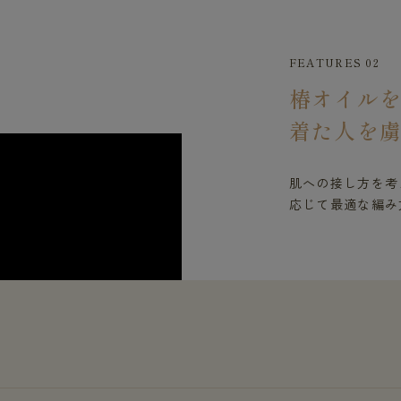
FEATURES 02
椿オイル
着た人を
肌への接し方を考
応じて最適な編み