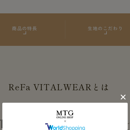
商品の特長
生地のこだわり
ReFa
VITALWEAR
とは
血行促進繊維 VITALTECH®を使用
※