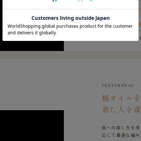
※上記は遠赤外線の
FEATURES 02
椿オイル
着た人を
肌への接し方を考
応じて最適な編み