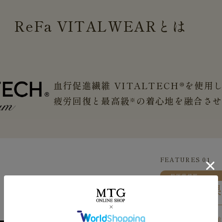
ReFa
VITALWEAR
とは
血行促進繊維 VITALTECH®を使用
疲労回復と最高級
の着心地を融合さ
※
FEATURES 01
一般医療機器
４つの効