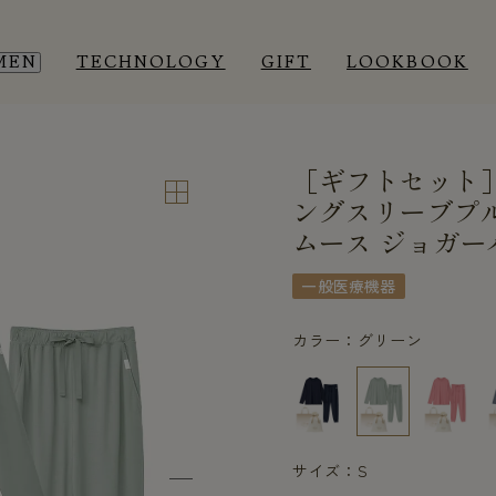
MEN
TECHNOLOGY
GIFT
LOOKBOOK
［ギフトセット
EEP WEAR
EEP WEAR
ROOM WEAR
ROOM WEAR
ングスリーブプ
ムース ジョガー
一般医療機器
カラー：グリーン
サイズ：S