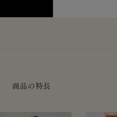
商
品
の
特
長