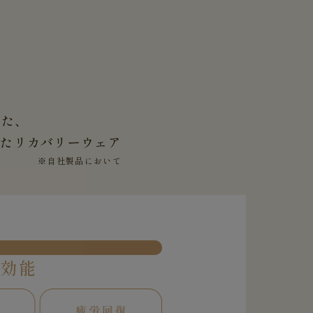
した、
せた
リカバリーウェア
※自社製品において
果効能