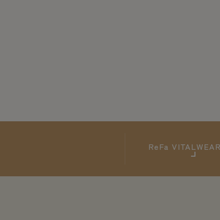
ReFa
VITALWE