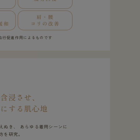
血行促進作用によるものです
を含浸させ、
虜にする肌心地
えぬき、 あらゆる着用シーンに
方を研究。