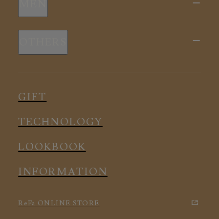
MEN
全ての商品
新商品
スリープウェア
OTHERS
全ての商品
ルームウェア
ピロー
スリープウェア
インナー
メディカル
ルームウェア
GIFT
アクセサリー
アクセサリー
TECHNOLOGY
LOOKBOOK
INFORMATION
ReFa ONLINE STORE