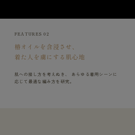
FEATURES 02
椿オイルを含浸させ、
着た人を虜にする肌心地
肌への接し方を考えぬき、 あらゆる着用シーンに
応じて最適な編み方を研究。