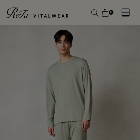
0
WOMEN
MEN
OTHE
OTHE
SLEEP WEAR
SLEEP WEAR
新商品
新商品
アクセ
アクセ
全ての商
全ての商
サリー
サリー
品
品
メディ
メディ
カル
カル
ピロー
ピロー
INSTAGR
INSTAGR