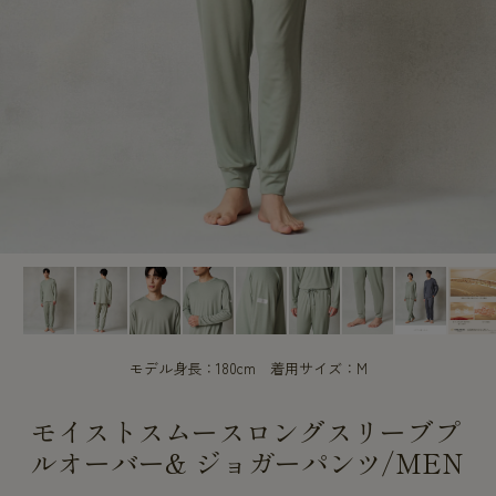
CUSTOME
CUSTOME
SERVICE
SERVICE
モデル身長：180cm 着用サイズ：M
モイストスムースロングスリーブプ
ルオーバー& ジョガーパンツ/MEN