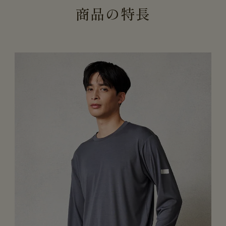
商
品
の
特
長