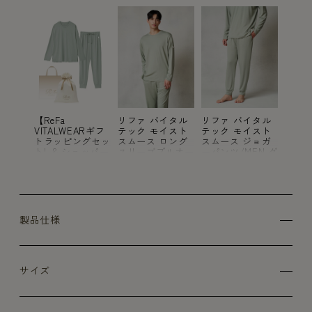
イタル
【ReFa
リファ バイタル
リファ バイタル
【ReF
イスト
VITALWEARギフ
テック モイスト
テック モイスト
VITA
ジョガ
トラッピングセッ
スムース ロング
スムース ジョガ
トラ
EN グ
トL & ショッパー
スリーブプルオー
ーパンツ/MEN グ
トL 
M】リファ バイ
バー/MEN グリー
リーン SS
M】リ
タルテック モイ
ン SS
タルテ
ストスムース ロ
ストス
ングスリーブプル
ング
オーバー/MEN グ
オーバ
リーン SS & リフ
リーン
製品仕様
ァ バイタルテッ
ァ バ
ク モイストスム
ク モ
ース ジョガーパ
ース 
ンツ/MEN グリー
ンツ/
ン SS
ン SS
サイズ