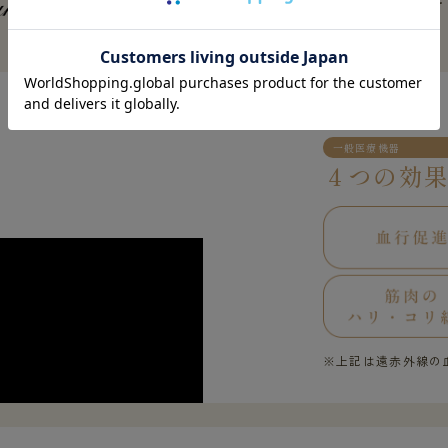
FEATURES 01
一般医療機器
４つの効
※上記は遠赤外線の