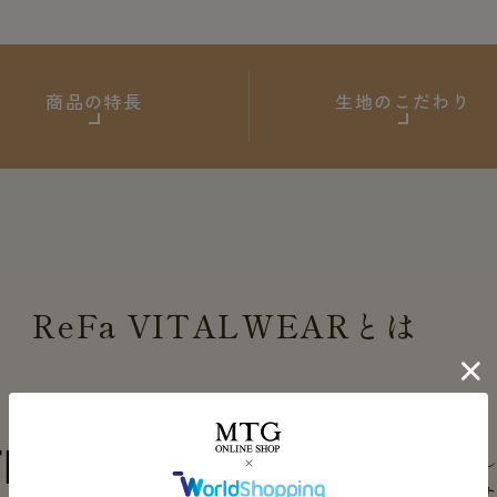
商品の特長
生地のこだわり
ReFa
VITALWEAR
とは
血行促進繊維 VITALTECH®を使用
疲労回復と最高級
の着心地を融合さ
※