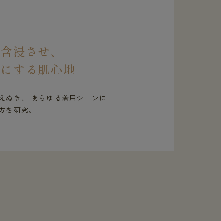
を含浸させ、
虜にする肌心地
えぬき、 あらゆる着用シーンに
方を研究。