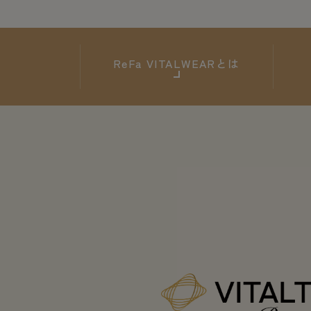
ReFa
VITALWEARとは