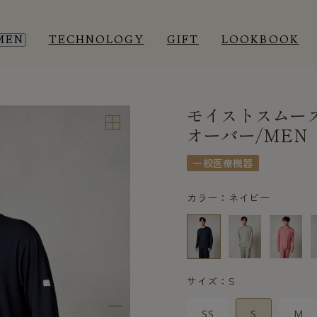
MEN
TECHNOLOGY
GIFT
LOOKBOOK
モイストスムー
EEP WEAR
EEP WEAR
ROOM WEAR
ROOM WEAR
オーバー/MEN
一般医療機器
カラー：ネイビー
サイズ：S
SS
S
M