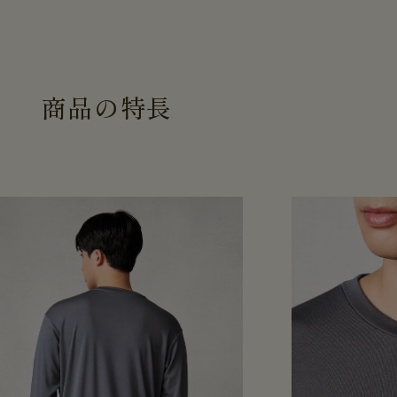
商
品
の
特
長