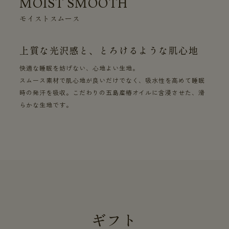
MOIST SMOOTH
モイストスムース
上質な光沢感と、とろけるような肌心地
快適な睡眠を妨げない、心地よい生地。
スムース素材で肌心地が良いだけでなく、吸水性を高めて睡眠
時の発汗を吸収。こだわりの五島産椿オイルに含浸させた、滑
らかな生地です。
ギフト