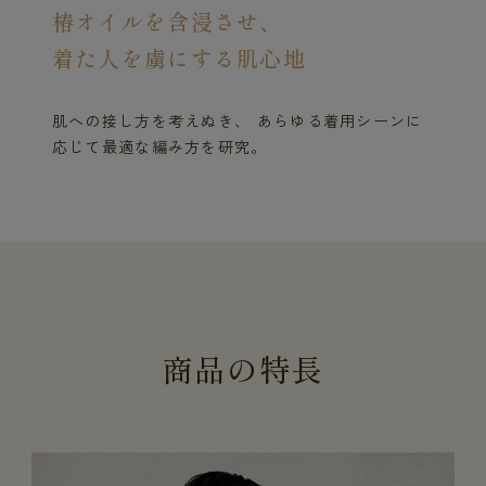
椿オイルを含浸させ、
着た人を虜にする肌心地
肌への接し方を考えぬき、 あらゆる着用シーンに
応じて最適な編み方を研究。
商
品
の
特
長