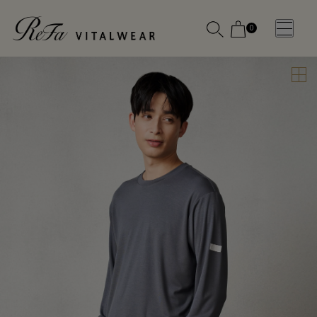
0
WOMEN
MEN
OTHE
OTHE
SLEEP WEAR
SLEEP WEAR
新商品
新商品
アクセ
アクセ
全ての商
全ての商
サリー
サリー
品
品
メディ
メディ
カル
カル
ピロー
ピロー
INSTAGR
INSTAGR