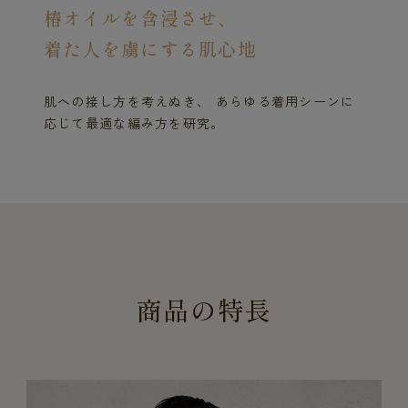
椿オイルを含浸させ、
着た人を虜にする肌心地
肌への接し方を考えぬき、 あらゆる着用シーンに
応じて最適な編み方を研究。
商
品
の
特
長