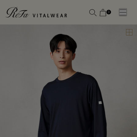
0
WOMEN
MEN
OTHE
OTHE
SLEEP WEAR
SLEEP WEAR
新商品
新商品
アクセ
アクセ
全ての商
全ての商
サリー
サリー
品
品
メディ
メディ
カル
カル
ピロー
ピロー
INSTAGR
INSTAGR