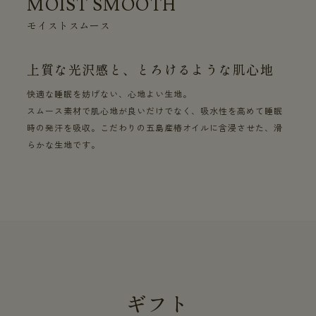
MOIST SMOOTH
モイストスムース
上質な光沢感と、とろけるような肌心地
快適な睡眠を妨げない、心地よい生地。
スムース素材で肌心地が良いだけでなく、吸水性を高めて睡眠
時の発汗を吸収。こだわりの五島産椿オイルに含浸させた、滑
らかな生地です。
ギフト