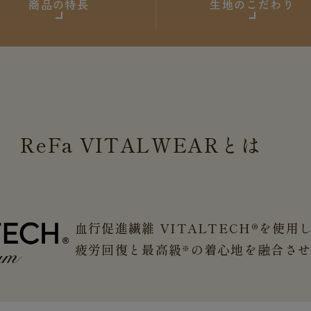
商品の特長
生地のこだわり
ReFa
VITALWEAR
とは
血行促進繊維 VITALTECH®を使用
疲労回復と最高級
の着心地を融合さ
※