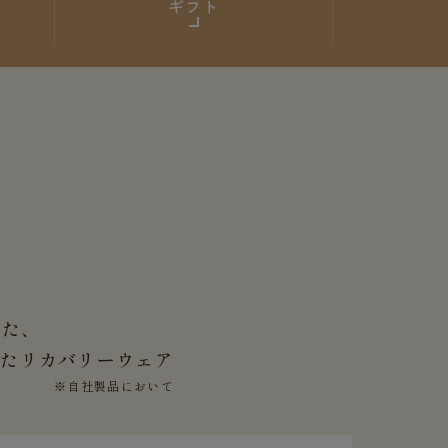
ギフト
した、
せた
リカバリーウェア
※自社製品において