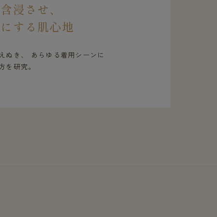
を含浸させ、
虜にする肌心地
えぬき、 あらゆる着用シーンに
方を研究。