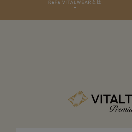
ReFa
VITALWEARとは