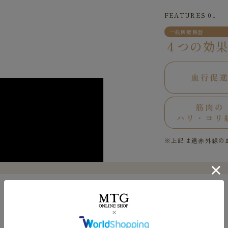
FEATURES 01
一般医療機器
４つの効
※上記は遠赤外線の
FEATURES 02