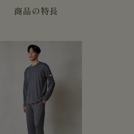
商
品
の
特
長