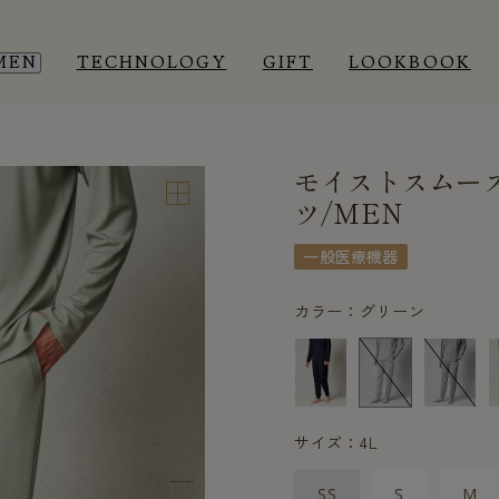
MEN
TECHNOLOGY
GIFT
LOOKBOOK
モイストスムー
EEP WEAR
EEP WEAR
ROOM WEAR
ROOM WEAR
ツ/MEN
一般医療機器
カラー：グリーン
サイズ：4L
SS
S
M